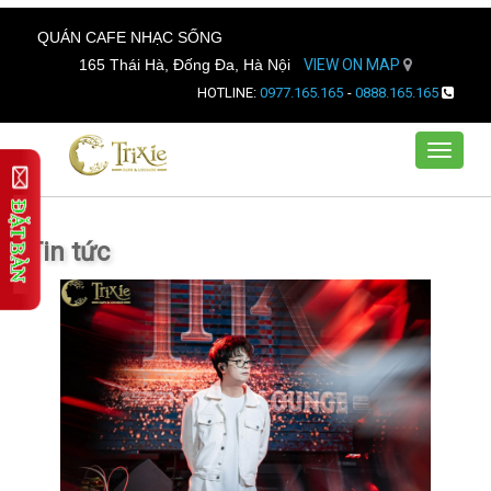
QUÁN CAFE NHẠC SỐNG
165 Thái Hà, Đống Đa, Hà Nội
VIEW ON MAP
HOTLINE:
0977.165.165
-
0888.165.165
Toggle
navigat
Tin tức