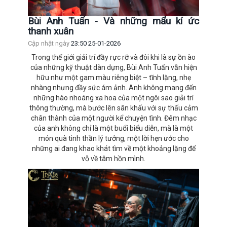
Bùi Anh Tuấn - Và những mẩu kí ức
thanh xuân
Cập nhật ngày
23:50 25-01-2026
Trong thế giới giải trí đầy rực rỡ và đôi khi là sự ồn ào
của những kỹ thuật dàn dựng, Bùi Anh Tuấn vẫn hiện
hữu như một gam màu riêng biệt – tĩnh lặng, nhẹ
nhàng nhưng đầy sức ám ảnh. Anh không mang đến
những hào nhoáng xa hoa của một ngôi sao giải trí
thông thường, mà bước lên sân khấu với sự thấu cảm
chân thành của một người kể chuyện tình. Đêm nhạc
của anh không chỉ là một buổi biểu diễn, mà là một
món quà tinh thần lý tưởng, một lời hẹn ước cho
những ai đang khao khát tìm về một khoảng lặng để
vỗ về tâm hồn mình.