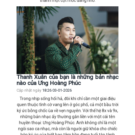
thành một cột mốc đáng nhớ.
Thanh Xuân của bạn là những bản nhạc
nào của Ưng Hoàng Phúc
Cập nhật ngày
18:26 03-01-2026
Trong nhịp sống hối hả, đôi khi chỉ cần một giai điệu
quen thuộc tình cờ vang lên ở góc phố, cả một bầu trời
ký ức bỗng chốc ùa về vẹn nguyên. Với thế hệ 8x và 9x,
những bản nhạc ấy thường gắn liền với một cái tên
huyền thoại: Ưng Hoàng Phúc. Anh không chỉ là một
ngôi sao ca nhạc, mà còn là người giữ khóa cho chiếc
hộp ký ức của biết bao tâm hồn đang tuổi tập tành