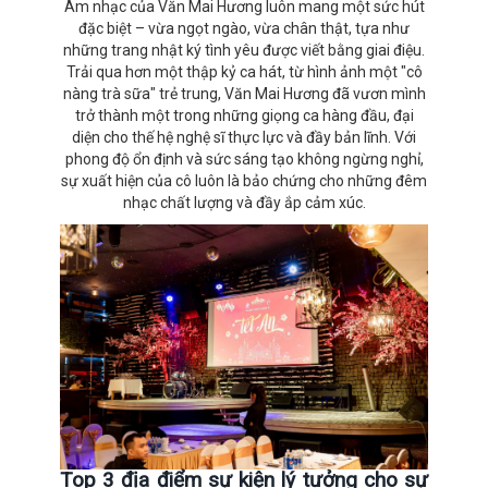
Âm nhạc của Văn Mai Hương luôn mang một sức hút
đặc biệt – vừa ngọt ngào, vừa chân thật, tựa như
những trang nhật ký tình yêu được viết bằng giai điệu.
Trải qua hơn một thập kỷ ca hát, từ hình ảnh một "cô
nàng trà sữa" trẻ trung, Văn Mai Hương đã vươn mình
trở thành một trong những giọng ca hàng đầu, đại
diện cho thế hệ nghệ sĩ thực lực và đầy bản lĩnh. Với
phong độ ổn định và sức sáng tạo không ngừng nghỉ,
sự xuất hiện của cô luôn là bảo chứng cho những đêm
nhạc chất lượng và đầy ắp cảm xúc.
Top 3 địa điểm sự kiện lý tưởng cho sự