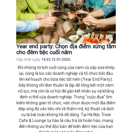
Year end party: Chọn địa điểm xứng tầm
cho đêm tiệc cuối năm
Cập nhật ngày
14:35 12-01-2026
​​​​​​​​​​Khi những tờ lịch cuối cùng của năm cũ sắp sửa khép
lại, cũng là lúc các doanh nghiệp và tổ chức bắt đầu
lên kế hoạch cho bữa tiệc tất niên (Year End Party).
Đây không chỉ đơn thuần là dịp để tổng kết một năm
nỗ lực, mà còn là cơ hội để gắn kết nhân sự và khẳng
định vị thế của doanh nghiệp. Trong "cuộc đua" tìm
kiếm không gian tổ chức, việc chọn được một địa điểm
đáp ứng đủ các tiêu chí về thẩm mỹ, kỹ thuật và dịch
vụ là bài toán không hề dễ dàng. Tại Hà Nội, Trixie
Cafe & Lounge tự hào là câu trả lời hoàn hảo, mang
đến những ưu thế độc bản để biến đêm tiệc của bạn