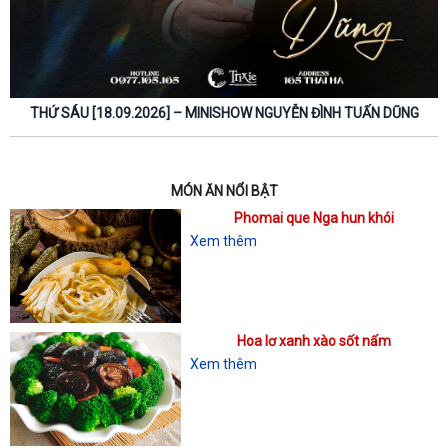
THỨ SÁU [18.09.2026] – MINISHOW NGUYỄN ĐÌNH TUẤN DŨNG
MÓN ĂN NỔI BẬT
Phomai que Nga hun khói
Xem thêm
Hoa lơ xanh xào sốt nấm
Xem thêm