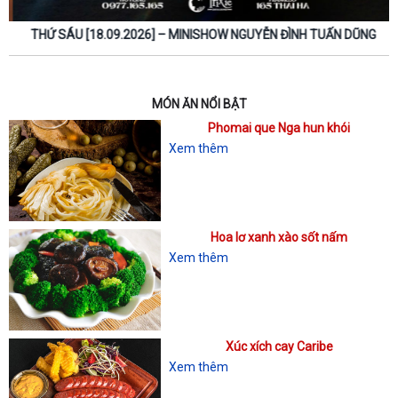
THỨ SÁU [18.09.2026] – MINISHOW NGUYỄN ĐÌNH TUẤN DŨNG
MÓN ĂN NỔI BẬT
Phomai que Nga hun khói
Xem thêm
Hoa lơ xanh xào sốt nấm
Xem thêm
Xúc xích cay Caribe
Xem thêm