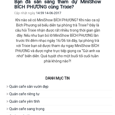
Bạn đã sẵn sàng tham dự MiniShow
BÍCH PHƯƠNG cùng Trixie?
Cập nhật ngày
14:59 14-06-2017
Khi nào sẽ có MiniShow BÍCH PHƯƠNG? Khi nào ca sỹ
Bích Phương sẽ biểu diễn tại phòng trà Trixie? Đây là
câu hỏi Trixie nhận được rất nhiều trong thời gian gần
đây. Nếu như bạn bỏ lỡ MiniShow BÍCH PHƯƠNG lần
trước thì đêm nhạc ngày 16/06 tới đây, tại phòng trà
với Trixie bạn sẽ được tham dự ngay MiniShow BÍCH
PHƯƠNG và được nghe trực tiếp giọng ca “Gửi anh xa
nhớ” biển diễn. Quá tuyệt cho một buổi tối cuối tuần
phài không nào?!
DANH MỤC TIN
Quán cafe sân vườn đẹp
Quán cafe riêng tư
Quán cafe yên tĩnh
Quán cafe sang trọng