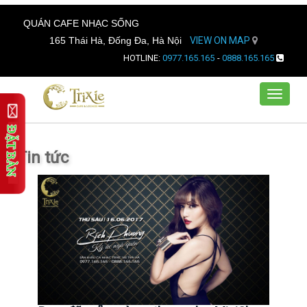
QUÁN CAFE NHẠC SỐNG
165 Thái Hà, Đống Đa, Hà Nội
VIEW ON MAP
HOTLINE:
0977.165.165
-
0888.165.165
Toggle
navigat
Tin tức