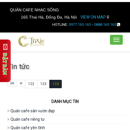
QUÁN CAFE NHẠC SỐNG
165 Thái Hà, Đống Đa, Hà Nội
VIEW ON MAP
HOTLINE:
0977.165.165
-
0888.165.165
Toggle
navigat
Tin tức
122
123
124
DANH MỤC TIN
Quán cafe sân vườn đẹp
Quán cafe riêng tư
Quán cafe yên tĩnh