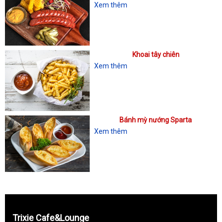
Xem thêm
Khoai tây chiên
Xem thêm
Bánh mỳ nướng Sparta
Xem thêm
Trixie Cafe&Lounge