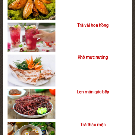
Trà vải hoa hồng
Khô mực nướng
Lợn mán gác bếp
Trà thảo mộc