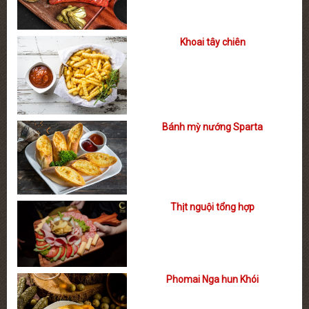
Khoai tây chiên
Bánh mỳ nướng Sparta
Thịt nguội tổng hợp
Phomai Nga hun Khói