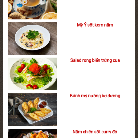
Mỳ Ý sốt kem nấm
Salad rong biển trứng cua
Bánh mỳ nướng bơ đường
Nấm chiên sốt curry đỏ