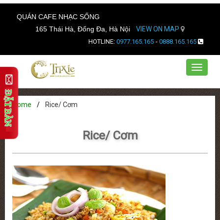
QUÁN CAFE NHẠC SỐNG
165 Thái Hà, Đống Đa, Hà Nội
VIEW ON MAP
HOTLINE:
0977.165.165
-
0888.165.165
Toggle
navigat
Home
Rice/ Cơm
Rice/ Cơm