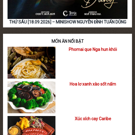
THỨ SÁU [18.09.2026] – MINISHOW NGUYỄN ĐÌNH TUẤN DŨNG
MÓN ĂN NỔI BẬT
Phomai que Nga hun khói
Hoa lơ xanh xào sốt nấm
Xúc xích cay Caribe