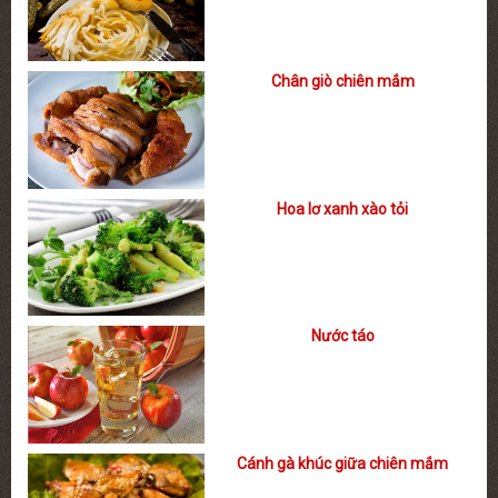
Chân giò chiên mắm
Hoa lơ xanh xào tỏi
Nước táo
Cánh gà khúc giữa chiên mắm