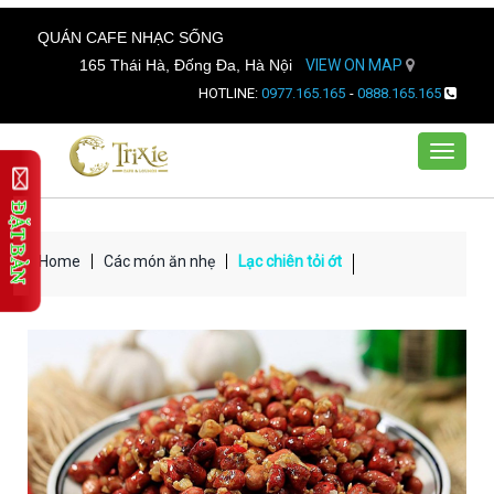
QUÁN CAFE NHẠC SỐNG
165 Thái Hà, Đống Đa, Hà Nội
VIEW ON MAP
HOTLINE:
0977.165.165
-
0888.165.165
Toggle
navigat
Home
Các món ăn nhẹ
Lạc chiên tỏi ớt