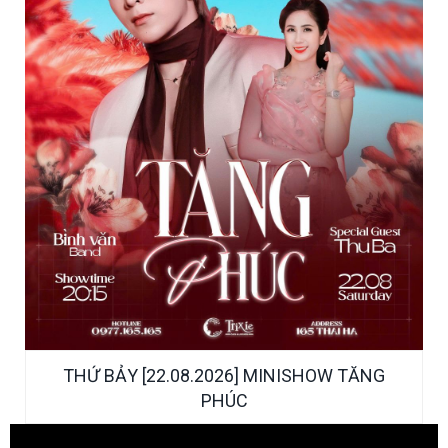
W TĂNG
THỨ SÁU [14.08.2026] MINISHOW HOÀNG 