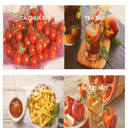
CÀ CHUA BI
TRÀ TÁO
KHOAI TÂY
NƯỚC TÁO
CHIÊN