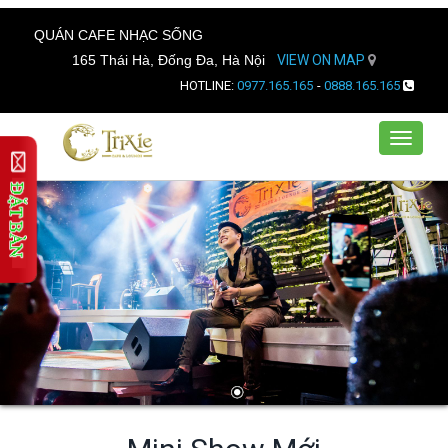
QUÁN CAFE NHẠC SỐNG
165 Thái Hà, Đống Đa, Hà Nội
VIEW ON MAP
HOTLINE:
0977.165.165
-
0888.165.165
Toggle
navigat