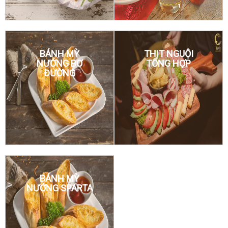
BÁNH MỲ
THỊT NGUỘI
NƯỚNG BƠ
TỔNG HỢP
ĐƯỜNG
BÁNH MỲ
NƯỚNG SPARTA