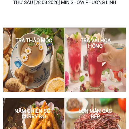
SHOW PHƯƠNG LINH
THỨ BẢY [05.09.2026] MINISHOW 
KHANH
TRÀ THẢO MỘC
TRÀ VẢI HOA
HỒNG
NẤM CHIÊN SỐT
LỢN MÁN GÁC
CURRY ĐỎ
BẾP