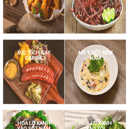
XÚC XÍCH CAY
MỲ Ý SỐT KEM
CARIBE
NẤM
HOA LƠ XANH
HOA LƠ XANH
XÀO SỐT NẤM
XÀO TỎI