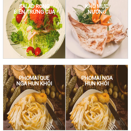
SALAD RONG
KHÔ MỰC
BIỂN TRỨNG CUA
NƯỚNG
PHOMAI QUE
PHOMAI NGA
NGA HUN KHÓI
HUN KHÓI