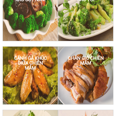
CÁNH GÀ KHÚC
CHÂN GIÒ CHIÊN
GIỮA CHIÊN
MẮM
MẮM