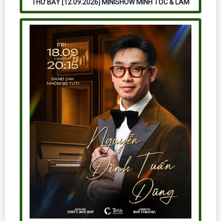
THỨ BẢY [12.09.2026] MINISHOW MINH TỐC & LAM