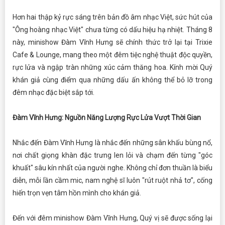
Hơn hai thập kỷ rực sáng trên bản đồ âm nhạc Việt, sức hút của
"Ông hoàng nhạc Việt" chưa từng có dấu hiệu hạ nhiệt. Tháng 8
này, minishow Đàm Vĩnh Hưng sẽ chính thức trở lại tại Trixie
Cafe & Lounge, mang theo một đêm tiệc nghệ thuật độc quyền,
rực lửa và ngập tràn những xúc cảm thăng hoa. Kính mời Quý
khán giả cùng điểm qua những dấu ấn không thể bỏ lỡ trong
đêm nhạc đặc biệt sắp tới.
Đàm Vĩnh Hưng: Nguồn Năng Lượng Rực Lửa Vượt Thời Gian
Nhắc đến Đàm Vĩnh Hưng là nhắc đến những sân khấu bùng nổ,
nơi chất giọng khàn đặc trưng len lỏi và chạm đến từng "góc
khuất" sâu kín nhất của người nghe. Không chỉ đơn thuần là biểu
diễn, mỗi lần cầm mic, nam nghệ sĩ luôn "rút ruột nhả tơ", cống
hiến trọn vẹn tâm hồn mình cho khán giả.
Đến với đêm minishow Đàm Vĩnh Hưng, Quý vị sẽ được sống lại