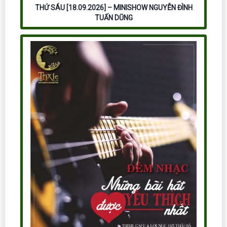
THỨ SÁU [18.09.2026] – MINISHOW NGUYỄN ĐÌNH
TUẤN DŨNG