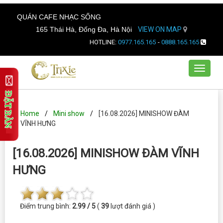
QUÁN CAFE NHẠC SỐNG
165 Thái Hà, Đống Đa, Hà Nội
VIEW ON MAP
HOTLINE:
0977.165.165
-
0888.165.165
Toggle
navigat
Home
Mini show
[16.08.2026] MINISHOW ĐÀM
VĨNH HƯNG
[16.08.2026] MINISHOW ĐÀM VĨNH
HƯNG
Điểm trung bình:
2.99 / 5
(
39
lượt đánh giá )