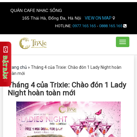
QUÁN CAFE NHẠC SỐNG
165 Thái Hà, Đống Đa, Hà Nội
VIEW ON MAP
HOTLINE:
0977.165.165
-
0888.165.165
Toggle
navigat
Trang chủ
»
Tháng 4 của Trixie: Chào đón 1 Lady Night hoàn
toàn mới
Tháng 4 của Trixie: Chào đón 1 Lady
Night hoàn toàn mới