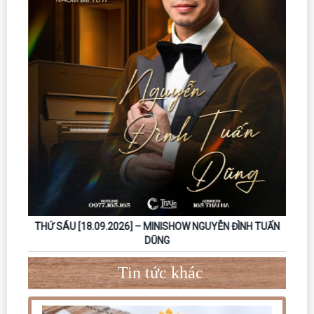
THỨ SÁU [18.09.2026] – MINISHOW NGUYỄN ĐÌNH TUẤN
DŨNG
Tin tức khác