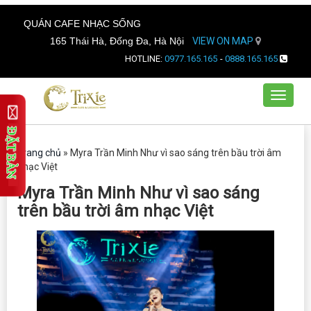
QUÁN CAFE NHẠC SỐNG
165 Thái Hà, Đống Đa, Hà Nội
VIEW ON MAP
HOTLINE:
0977.165.165
-
0888.165.165
Toggle
navigat
Trang chủ
»
Myra Trần Minh Như vì sao sáng trên bầu trời âm
nhạc Việt
Myra Trần Minh Như vì sao sáng
trên bầu trời âm nhạc Việt