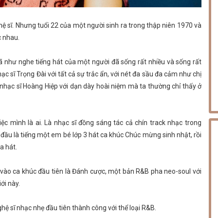
hệ sĩ. Nhưng tuổi 22 của một người sinh ra trong thập niên 1970 và
c nhau.
 đã như nghe tiếng hát của một người đã sống rất nhiều và sống rất
ạc sĩ Trọng Đài với tất cả sự trắc ẩn, với nét đa sầu đa cảm như chị
 nhạc sĩ Hoàng Hiệp với dạn dày hoài niệm mà ta thường chỉ thấy ở
c mình là ai. Là nhạc sĩ đồng sáng tác cả chín track nhạc trong
ầu là tiếng một em bé lớp 3 hát ca khúc Chúc mừng sinh nhật, rồi
a hát.
 vào ca khúc đầu tiên là Đánh cược, một bản R&B pha neo-soul với
iới này.
hệ sĩ nhạc nhẹ đầu tiên thành công với thể loại R&B.