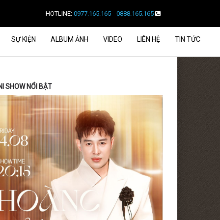
HOTLINE:
0977.165.165
-
0888.165.165
SỰ KIỆN
ALBUM ẢNH
VIDEO
LIÊN HỆ
TIN TỨC
NI SHOW NỔI BẬT