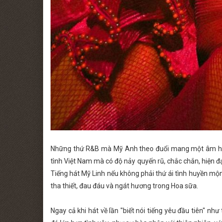
Những thứ R&B mà Mỹ Anh theo đuổi mang một âm hưởn
tình Việt Nam mà có độ nảy quyến rũ, chắc chắn, hiện đại
Tiếng hát Mỹ Linh nếu không phải thứ ái tình huyền mộn
tha thiết, đau đáu và ngát hương trong Hoa sữa.
Ngay cả khi hát về lần "biết nói tiếng yêu đầu tiên" n