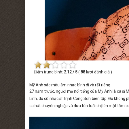
 MINISHOW PHƯƠNG LINH
THỨ BẢY [22.08.2026] MINISHOW TĂ
Điểm trung bình:
2.12 / 5
(
88
lượt đánh giá )
Mỹ Anh sắc màu âm nhạc bình dị và rất riêng
27 năm trước, người mẹ nổi tiếng của Mỹ Anh là ca sĩ M
Linh, do cố nhạc sĩ Trịnh Công Sơn biên tập. Đó không 
ca hát chuyên nghiệp và đưa tên tuổi chị lên một tầm c