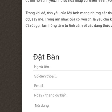
đó lớn hơn tình yêu, như sự hòa nhập với thiên nhiên, với 
Trong khi đó, tình yêu của Mỹ Anh mang những sắc thá
đợi, say mê. Trong âm nhạc của cô, yêu chỉ là yêu chứ kh
đã rút gọn lại những tâm tư tình cảm về các dạng thức d
Đặt Bàn