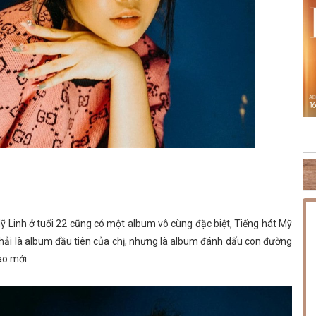
NG PHÚC
THỨ SÁU [14.08.2026] MINISHOW HOÀNG HẢI
TH
ỹ Linh ở tuổi 22 cũng có một album vô cùng đặc biệt, Tiếng hát Mỹ
phải là album đầu tiên của chị, nhưng là album đánh dấu con đường
ao mới.