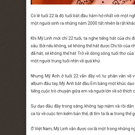
Có lẽ tuổi 22 là độ tuổi bắt đầu hăm hở nhất với một ng
một người sinh ra những năm 2000 tất nhiên là rất khá
Khi Mỹ Linh mới chỉ 22 tuổi, ta nghe tiếng hát của chị
sâu. Bởi nếu không, sẽ không thể hát được Chị tôi của nh
đã hát, sẽ không thể hát Trở về dòng sông tuổi thơ của
một người trung tuổi nhìn về quá khứ.
Nhưng Mỹ Anh ở tuổi 22 vẫn đầy vô tư phân vân về việ
album đầu tay, Mỹ Anh bắt đầu Em bằng một khúc dạo đ
tiếng cuộc trò chuyện giữa em và người lớn về sở thích c
Sự dạo đầu đầy trong sáng, không tạp niệm và rồi dẫn
ca từ về cuộc tìm kiếm bản thể, đi tìm ta là ai trong thế g
Ở Việt Nam, Mỹ Linh vẫn được coi là một trong những ng