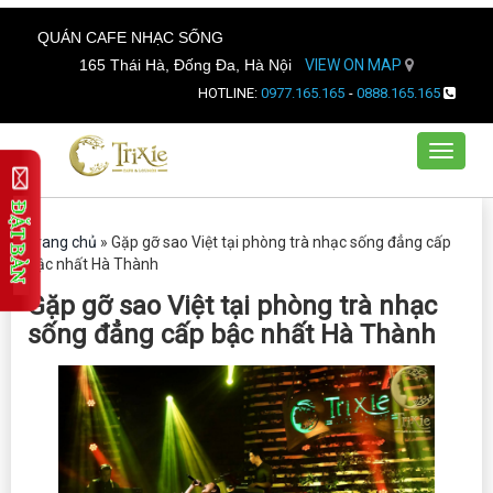
QUÁN CAFE NHẠC SỐNG
165 Thái Hà, Đống Đa, Hà Nội
VIEW ON MAP
HOTLINE:
0977.165.165
-
0888.165.165
Toggle
navigat
Trang chủ
»
Gặp gỡ sao Việt tại phòng trà nhạc sống đẳng cấp
bậc nhất Hà Thành
Gặp gỡ sao Việt tại phòng trà nhạc
sống đẳng cấp bậc nhất Hà Thành