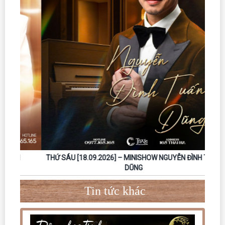
THỨ SÁU [18.09.2026] – MINISHOW NGUYỄN ĐÌNH TUẤN
DŨNG
Tin tức khác