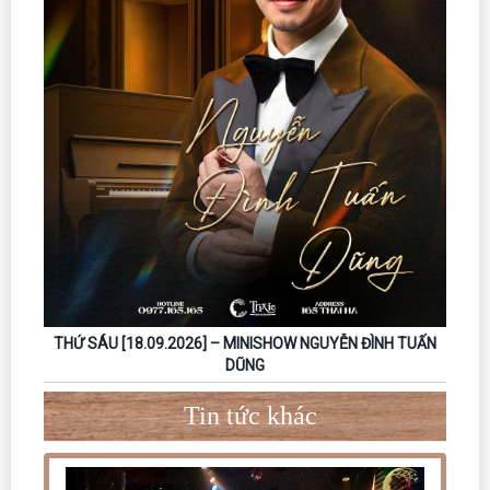
THỨ SÁU [18.09.2026] – MINISHOW NGUYỄN ĐÌNH TUẤN
DŨNG
Tin tức khác