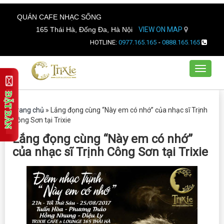
QUÁN CAFE NHẠC SỐNG
165 Thái Hà, Đống Đa, Hà Nội
VIEW ON MAP
HOTLINE:
0977.165.165
-
0888.165.165
Toggle
navigat
Trang chủ
»
Lắng đọng cùng “Này em có nhớ” của nhạc sĩ Trịnh
Công Sơn tại Trixie
Lắng đọng cùng “Này em có nhớ”
của nhạc sĩ Trịnh Công Sơn tại Trixie