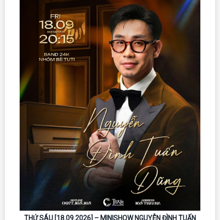
THỨ SÁU [18.09.2026] – MINISHOW NGUYỄN ĐÌNH TUẤN