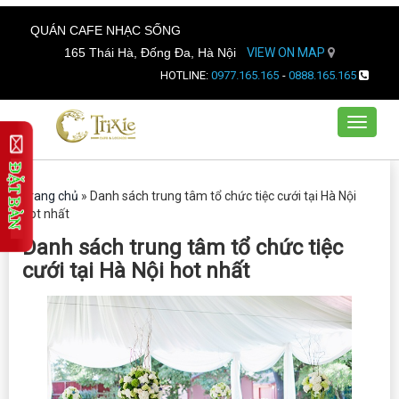
QUÁN CAFE NHẠC SỐNG
165 Thái Hà, Đống Đa, Hà Nội
VIEW ON MAP
HOTLINE:
0977.165.165
-
0888.165.165
Toggle
navigat
Trang chủ
»
Danh sách trung tâm tổ chức tiệc cưới tại Hà Nội
hot nhất
Danh sách trung tâm tổ chức tiệc
cưới tại Hà Nội hot nhất