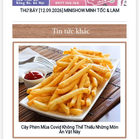
HANH
THỨ BẢY [12.09.2026] MINISHOW MINH TỐC & LAM
THỨ B
Tin tức khác
Cày Phim Mùa Covid Không Thể Thiếu Những Món
Ăn Vặt Này