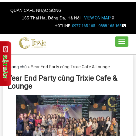
QUÁN CAFE NHẠC SỐNG
165 Thái Hà, Đống Đa, Hà Nội
VIEW ON MAP
HOTLINE:
0977.165.165
-
0888.165.165
Toggle
navigat
Trang chủ
»
Year End Party cùng Trixie Cafe & Lounge
Year End Party cùng Trixie Cafe &
Lounge