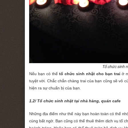
Tổ chức sinh n
Nếu bạn có thể
tổ chức sinh nhật cho bạn trai
ở mộ
tuyệt vời. Chắc chắn chàng trai của bạn cũng sẽ vô c
hiện ra sự chuẩn bị của bạn.
1.2/ Tổ chức sinh nhật tại nhà hàng, quán cafe
Những địa điểm như thế này bạn hoàn toàn có thể nhờ 
cùng bất ngờ. Bạn cũng có thể thuê thêm dịch vụ tổ c
hoành tráng. Hoặc bạn có thể thuê toàn bộ dịch vụ k