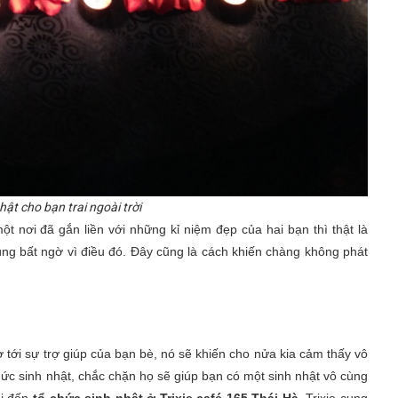
hật cho bạn trai ngoài trời
t nơi đã gắn liền với những kỉ niệm đẹp của hai bạn thì thật là
ùng bất ngờ vì điều đó. Đây cũng là cách khiến chàng không phát
tới sự trợ giúp của bạn bè, nó sẽ khiến cho nửa kia cảm thấy vô
hức sinh nhật, chắc chặn họ sẽ giúp bạn có một sinh nhật vô cùng
hi đến
tổ chức sinh nhật ở Trixie café 165 Thái Hà
. Trixie cung