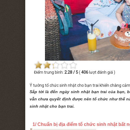
MINISHOW PHƯƠNG PHƯƠNG
THỨ SÁU [28.08.2026] MINISHOW PHƯ
HẢO
Điểm trung bình:
2.28 / 5
(
406
lượt đánh giá )
Ý tưởng tổ chức sinh nhật cho bạn trai khiến chàng cả
Sắp tới là đến ngày sinh nhật bạn trai của bạn,
vẫn chưa quyết định được nên tổ chức như thế nào
sinh nhật cho bạn trai.
1/ Chuẩn bị địa điểm tổ chức sinh nhật bất