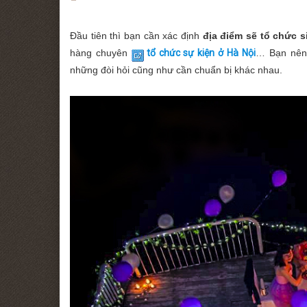
Đầu tiên thì bạn cần xác định
địa điểm sẽ tổ chức s
hàng chuyên
tổ chức sự kiện ở Hà Nội
… Bạn nên 
những đòi hỏi cũng như cần chuẩn bị khác nhau.