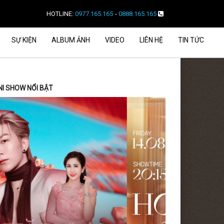
HOTLINE:
0977.165.165
-
0888.165.165
SỰ KIỆN
ALBUM ẢNH
VIDEO
LIÊN HỆ
TIN TỨC
NI SHOW NỔI BẬT