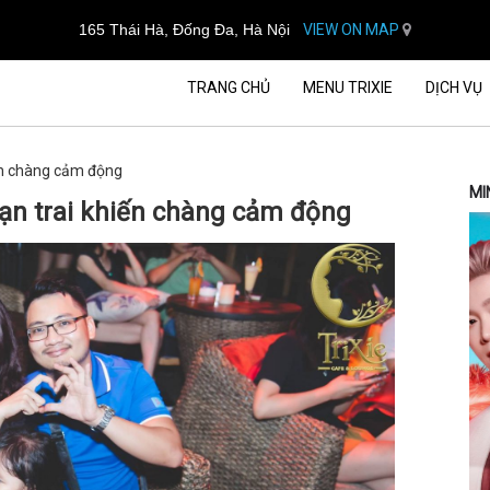
165 Thái Hà, Đống Đa, Hà Nội
VIEW ON MAP
TRANG CHỦ
MENU TRIXIE
DỊCH VỤ
iến chàng cảm động
MI
bạn trai khiến chàng cảm động