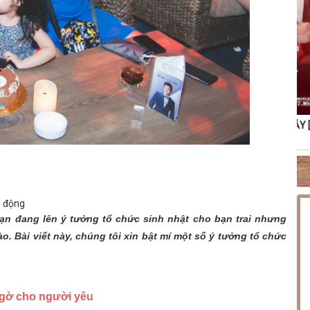
ƠNG LINH
THỨ BẢY [22.08.2026] MINISHOW TĂNG PHÚC
m động
 bạn đang lên ý tưởng tổ chức sinh nhật cho bạn trai nhưng
. Bài viết này, chúng tôi xin bật mí một số ý tưởng tổ chức
 ngờ cho người yêu