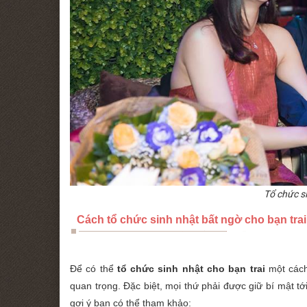
Tổ chức si
Cách tổ chức sinh nhật bất ngờ cho bạn tra
Để có thể
tổ chức sinh nhật cho bạn trai
một cách 
quan trọng. Đặc biệt, mọi thứ phải được giữ bí mật t
gợi ý bạn có thể tham khảo: