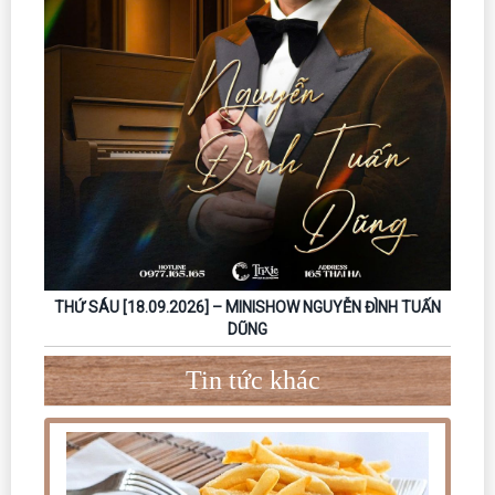
THỨ SÁU [18.09.2026] – MINISHOW NGUYỄN ĐÌNH TUẤN
DŨNG
Tin tức khác