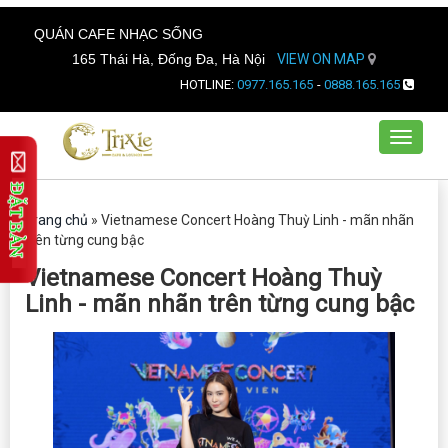
QUÁN CAFE NHẠC SỐNG
165 Thái Hà, Đống Đa, Hà Nội
VIEW ON MAP
HOTLINE:
0977.165.165
-
0888.165.165
Toggle
navigat
Trang chủ
»
Vietnamese Concert Hoàng Thuỳ Linh - mãn nhãn
trên từng cung bậc
Vietnamese Concert Hoàng Thuỳ
Linh - mãn nhãn trên từng cung bậc