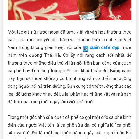
Một tác giả nữ nước ngoài đã từng viết về văn hóa thưởng thức
cafe qua một chuyến du thăm và thưởng thức cà phê tại Việt
Nam trong không gian tuyệt vời của
quán cafe đẹp
Trixie
nằm trên đường Thái Hà. Cô ấy nói rằng cách tốt nhất để
thưởng thức những điều thú vị là ngồi trên ban công của quán
cà phê hay tĩnh lặng trong một góc khuất nào đó. Bằng cách
này, bạn sẽ thoát khỏi sự xô bồ nhưng vẫn có thể nhìn xuống
dòng người hối hả trên đường. Bạn cũng có thể thưởng thức các
loại đồ uống khác nhau để bù lại phần nào những vất vả mà bạn
đã trải qua trong một ngày làm việc mệt mỏi.
Trong một góc nhỏ của quán cà phê cô gọi một cốc cà phê kinh
điển của người Việt tên là cà phê sữa đá, có nghĩa là "cà phê,
sữa và đá". Đó là một loại thức hàng ngày của người dân Hà