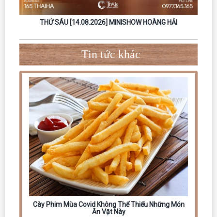
THỨ SÁU [18.09.2026] – MINISHOW NGUYỄN ĐÌNH TUẤN
DŨNG
Tin tức khác
Cày Phim Mùa Covid Không Thể Thiếu Những Món
Ăn Vặt Này