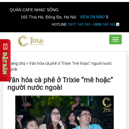
QUÁN CAFE NHẠC SỐNG
165 Thái Hà, Đống Đa, Hà Nội
VIEW ON MAP
HOTLINE:
0977.165.165
-
0888.165.165
Toggle
navigat
Trang chủ
»
Văn hóa cà phê ở Trixie “mê hoặc” người nước
ngoài
Văn hóa cà phê ở Trixie “mê hoặc”
người nước ngoài