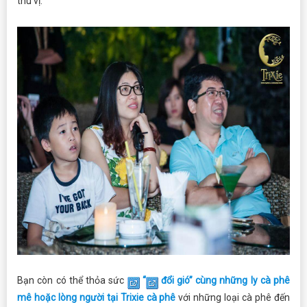
thú vị.
Bạn còn có thể thỏa sức
“
đổi gió” cùng những ly cà phê
mê hoặc lòng người tại Trixie cà phê
với những loại cà phê đến