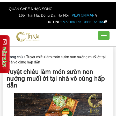
QUÁN CAFE NHẠC SỐNG
165 Thái Hà, Đống Đa, Hà Nội
VIEW ON MAP
HOTLINE:
0977.165.165
-
0888.165.165
Toggle
navigat
Trang chủ
»
Tuyệt chiêu làm món sườn non nướng muối ớt tại
nhà vô cùng hấp dẫn
Tuyệt chiêu làm món sườn non
nướng muối ớt tại nhà vô cùng hấp
dẫn