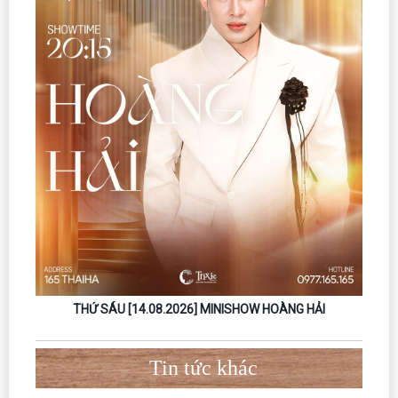
THỨ SÁU [18.09.2026] – MINISHOW NGUYỄN ĐÌNH TUẤN
DŨNG
Tin tức khác