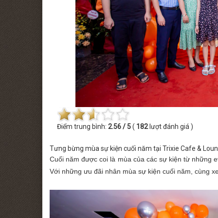
 MINISHOW PHƯƠNG LINH
THỨ BẢY [22.08.2026] MINISHOW TĂ
Điểm trung bình:
2.56 / 5
(
182
lượt đánh giá )
Tưng bừng mùa sự kiện cuối năm tại Trixie Cafe & Lou
Cuối năm được coi là mùa của các sự kiện từ những even
Với những ưu đãi nhân mùa sự kiện cuối năm, cùng xe