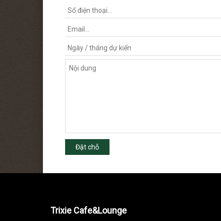
Đặt chỗ
Trixie Cafe&Lounge