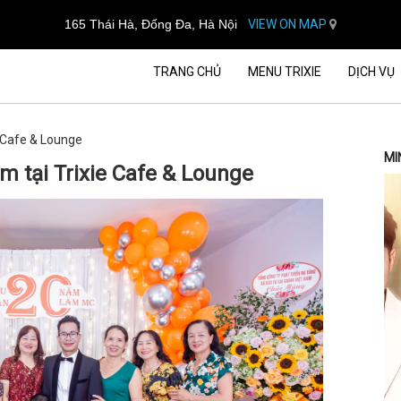
165 Thái Hà, Đống Đa, Hà Nội
VIEW ON MAP
TRANG CHỦ
MENU TRIXIE
DỊCH VỤ
e Cafe & Lounge
MI
m tại Trixie Cafe & Lounge