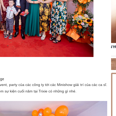
NG PHÚC
THỨ SÁU [14.08.2026] MINISHOW HOÀNG HẢI
TH
nge
t, party của các công ty tới các Minishow giải trí của các ca sĩ.
m sự kiện cuối năm tại Trixie có những gì nhé.