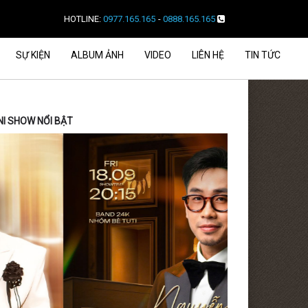
HOTLINE:
0977.165.165
-
0888.165.165
SỰ KIỆN
ALBUM ẢNH
VIDEO
LIÊN HỆ
TIN TỨC
NI SHOW NỔI BẬT