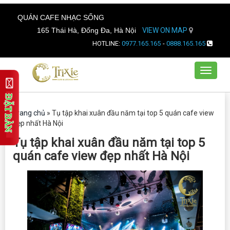
QUÁN CAFE NHẠC SỐNG
165 Thái Hà, Đống Đa, Hà Nội
VIEW ON MAP
HOTLINE:
0977.165.165
-
0888.165.165
Toggle
navigat
Trang chủ
»
Tụ tập khai xuân đầu năm tại top 5 quán cafe view
đẹp nhất Hà Nội
Tụ tập khai xuân đầu năm tại top 5
quán cafe view đẹp nhất Hà Nội