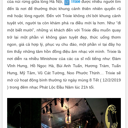
của núi rừng giữa lòng Hà Nội,
Trixie
được nhiều người tìm
đến là nơi để thưởng thức khung cảnh thiên nhiên quyến rũ
mê hoặc lòng người. Đến với Trixie không chỉ bởi khung cảnh
tuyệt vời, người ta còn khám phá ra điều mới lạ hơn. Như “đi
một biết mười”, những vị khách đến với Trixie đều muốn quay
trở lại một phần vì không gian tuyệt đẹp, thức uống thơm
ngon, giá cả hợp lý, phục vụ chu đáo, một phần vì tại đây họ
tìm thấy những tâm hồn đồng điệu âm nhạc với mình. Trixie là
nơi diễn ra nhiều Minishow của các ca sĩ nổi tiếng như: Đàm
Vĩnh Hưng, Hồ Ngọc Hà, Bùi Anh Tuấn, Hương Tràm, Tuấn
Hưng, Mỹ Tâm, Vũ Cát Tường, Noo Phước Thịnh… Trixie sẽ
mở cử hoạt động bình thường từ ngày mùng 8 Tết ( 12/2/2019
) trong đêm nhạc Phát Lộc Đầu Năm lúc 21h tối.