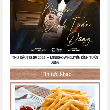
THỨ SÁU [18.09.2026] – MINISHOW NGUYỄN ĐÌNH TUẤN
DŨNG
Tin tức khác