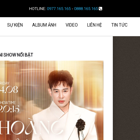
HOTLINE:
0977.165.165
-
0888.165.165
SỰ KIỆN
ALBUM ẢNH
VIDEO
LIÊN HỆ
TIN TỨC
NI SHOW NỔI BẬT