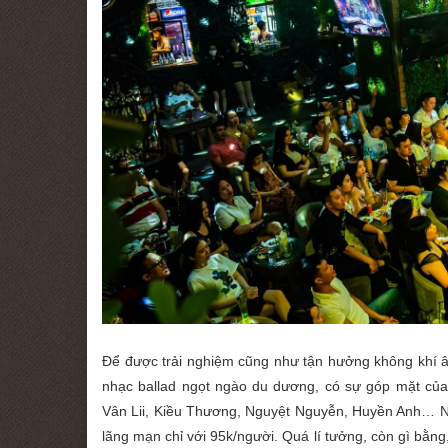
Để được trải nghiệm cũng như tận hưởng không khí â
nhạc ballad ngọt ngào du dương, có sự góp mặt c
Vân Lii, Kiều Thương, Nguyệt Nguyễn, Huyền Anh… N
lãng mạn chỉ với 95k/người. Quá lí tưởng, còn gì bằng