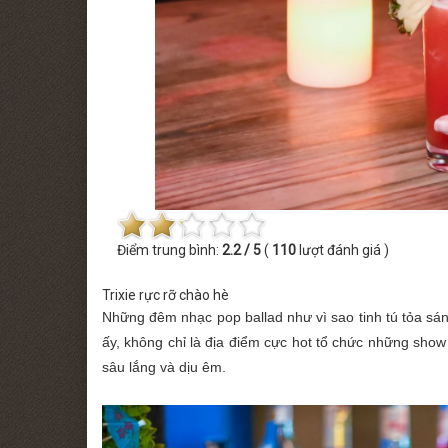
THỨ BẢY [22.08.2026] MINISHOW TĂNG PHÚC
THỨ SÁU [14.
Điểm trung bình:
2.2 / 5
(
110
lượt đánh giá )
Trixie rực rỡ chào hè
Những đêm nhạc pop ballad như vì sao tinh tú tỏa sán
ấy, không chỉ là địa điểm cực hot tổ chức những show 
sâu lắng và dịu êm.