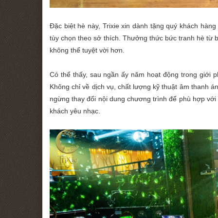
Đặc biệt hè này, Trixie xin dành tặng quý khách hà
tùy chọn theo sở thích. Thưởng thức bức tranh hè từ b
không thể tuyệt vời hơn.
Có thể thấy, sau ngần ấy năm hoạt động trong giới p
Không chỉ về dịch vụ, chất lượng kỹ thuật âm thanh 
ngừng thay đổi nội dung chương trình để phù hợp với
khách yêu nhạc.