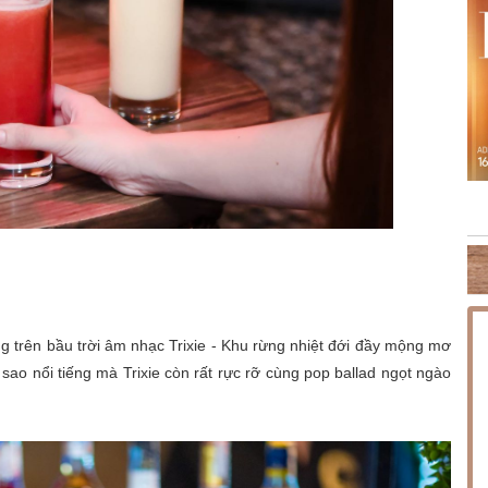
08.2026] MINISHOW HOÀNG HẢI
THỨ SÁU [18.09.2026] – MINISHO
DŨNG
g trên bầu trời âm nhạc Trixie - Khu rừng nhiệt đới đầy mộng mơ
sao nổi tiếng mà Trixie còn rất rực rỡ cùng pop ballad ngọt ngào