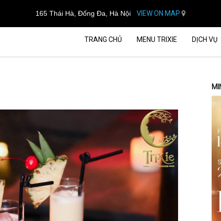
165 Thái Hà, Đống Đa, Hà Nội
VIEW ON MAP
TRANG CHỦ
MENU TRIXIE
DỊCH VỤ
MI