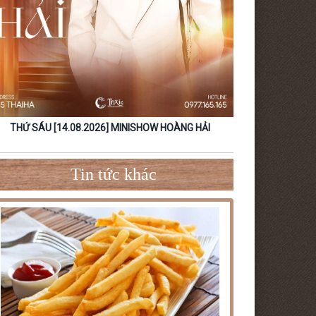
W NGUYỄN ĐÌNH TUẤN
[16.08.2026] MINISHOW ĐÀM VĨNH HƯNG
Tin tức khác