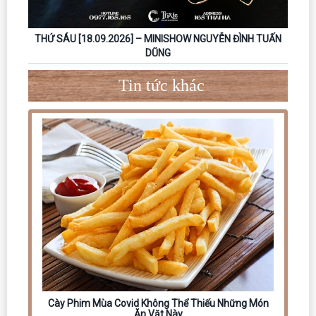
THỨ SÁU [18.09.2026] – MINISHOW NGUYỄN ĐÌNH TUẤN
DŨNG
Tin tức khác
Cày Phim Mùa Covid Không Thể Thiếu Những Món
Ăn Vặt Này