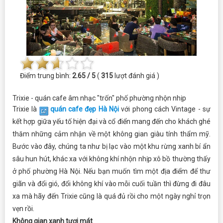
Điểm trung bình:
2.65 / 5
(
315
lượt đánh giá )
Trixie - quán cafe âm nhạc "trốn" phố phường nhộn nhịp
Trixie là
quán cafe đẹp Hà Nội
với phong cách Vintage - sự
kết hợp giữa yếu tố hiện đại và cổ điển mang đến cho khách ghé
thăm những cảm nhận về một không gian giàu tính thẩm mỹ.
Bước vào đây, chúng ta như bị lạc vào một khu rừng xanh bí ẩn
sâu hun hút, khác xa với không khí nhộn nhịp xô bồ thường thấy
ở phố phường Hà Nội. Nếu bạn muốn tìm một địa điểm để thư
giãn và đổi gió, đổi không khí vào mỗi cuối tuần thì đừng đi đâu
xa mà hãy đến Trixie cũng là quá đủ rồi cho một ngày nghỉ trọn
vẹn rồi.
Không gian xanh tươi mát