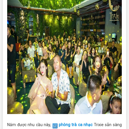
Nắm được nhu cầu này,
phòng trà ca nhạc
Trixie sẵn sàng