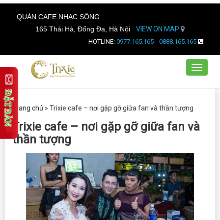
QUÁN CAFE NHẠC SỐNG
165 Thái Hà, Đống Đa, Hà Nội
VIEW ON MAP
HOTLINE:
0977.165.165
-
0888.165.165
Toggle
navigat
Trang chủ
»
Trixie cafe – nơi gặp gỡ giữa fan và thần tượng
Trixie cafe – nơi gặp gỡ giữa fan và
thần tượng