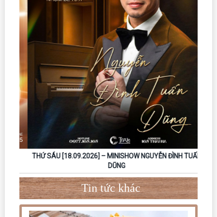
THỨ SÁU [18.09.2026] – MINISHOW NGUYỄN ĐÌNH TUẤN
DŨNG
Tin tức khác