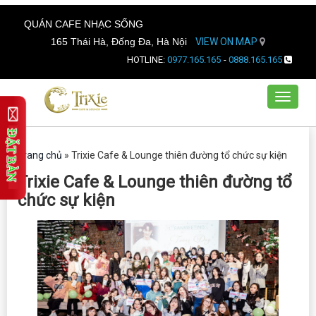
QUÁN CAFE NHẠC SỐNG
165 Thái Hà, Đống Đa, Hà Nội
VIEW ON MAP
HOTLINE:
0977.165.165
-
0888.165.165
Toggle
navigat
Trang chủ
»
Trixie Cafe & Lounge thiên đường tổ chức sự kiện
Trixie Cafe & Lounge thiên đường tổ
chức sự kiện