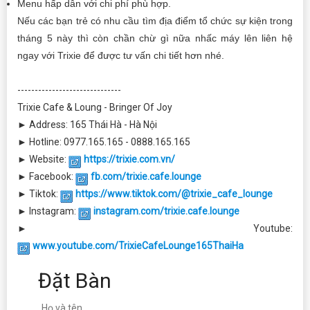
Menu hấp dẫn với chi phí phù hợp.
Nếu các bạn trẻ có nhu cầu tìm địa điểm tổ chức sự kiện trong
tháng 5 này thì còn chần chừ gì nữa nhấc máy lên liên hệ
ngay với Trixie để được tư vấn chi tiết hơn nhé.
------------------------------
Trixie Cafe & Loung - Bringer Of Joy
► Address: 165 Thái Hà - Hà Nội
► Hotline: 0977.165.165 - 0888.165.165
► Website:
https://trixie.com.vn/
► Facebook:
fb.com/trixie.cafe.lounge
► Tiktok:
https://www.tiktok.com/@trixie_cafe_lounge
► Instagram:
instagram.com/trixie.cafe.lounge
► Youtube:
www.youtube.com/TrixieCafeLounge165ThaiHa
Đặt Bàn