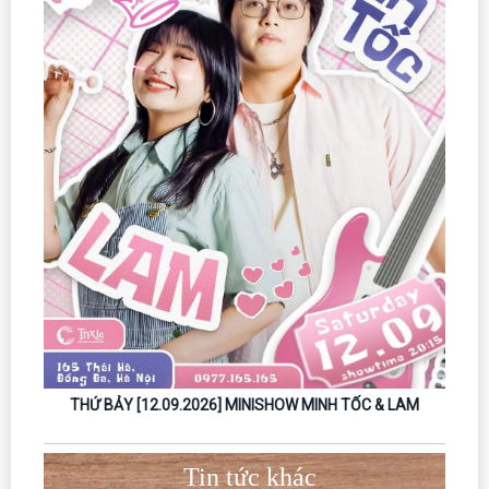
HANH
THỨ BẢY [12.09.2026] MINISHOW MINH TỐC & LAM
THỨ B
Tin tức khác