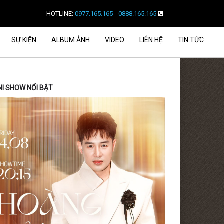
HOTLINE:
0977.165.165
-
0888.165.165
SỰ KIỆN
ALBUM ẢNH
VIDEO
LIÊN HỆ
TIN TỨC
NI SHOW NỔI BẬT