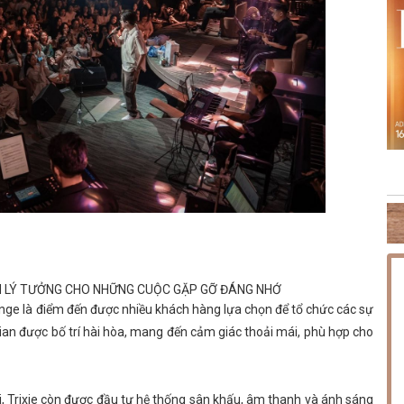
NG PHÚC
THỨ SÁU [14.08.2026] MINISHOW HOÀNG HẢI
TH
ỆN LÝ TƯỞNG CHO NHỮNG CUỘC GẶP GỠ ĐÁNG NHỚ
ounge là điểm đến được nhiều khách hàng lựa chọn để tổ chức các sự
ian được bố trí hài hòa, mang đến cảm giác thoải mái, phù hợp cho
ội, Trixie còn được đầu tư hệ thống sân khấu, âm thanh và ánh sáng