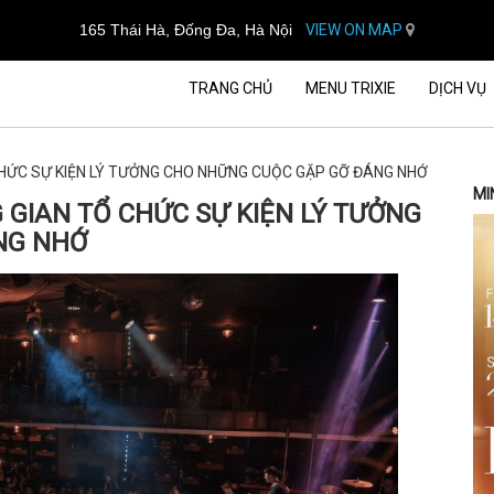
165 Thái Hà, Đống Đa, Hà Nội
VIEW ON MAP
TRANG CHỦ
MENU TRIXIE
DỊCH VỤ
CHỨC SỰ KIỆN LÝ TƯỞNG CHO NHỮNG CUỘC GẶP GỠ ĐÁNG NHỚ
MI
 GIAN TỔ CHỨC SỰ KIỆN LÝ TƯỞNG
NG NHỚ