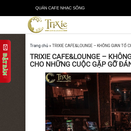
QUÁN CAFE NHẠC SỐNG
Trang chủ
»
TRIXIE CAFE&LOUNGE – KHÔNG GIAN TỔ 
TRIXIE CAFE&LOUNGE – KHÔNG
CHO NHỮNG CUỘC GẶP GỠ ĐÁ