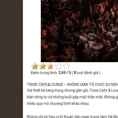
 MINISHOW PHƯƠNG LINH
THỨ BẢY [22.08.2026] MINISHOW TĂ
Điểm trung bình:
2.69 / 5
(
8
lượt đánh giá )
TRIXIE CAFE&LOUNGE – KHÔNG GIAN TỔ CHỨC SỰ KI
Với thiết kế sang trọng nhưng gần gũi, Trixie Cafe & L
kiện riêng tư và những buổi gặp mặt thân mật. Không g
nhiều quy mô chương trình khác nhau.
Không chỉ sở hữu vị trí thuận tiện ngay trung tâm Hà N