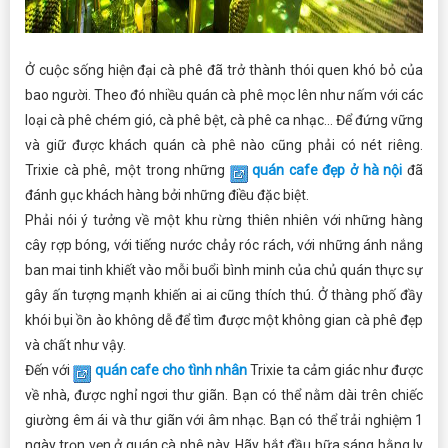
Ở cuộc sống hiện đại cà phê đã trở thành thói quen khó bỏ của
bao người. Theo đó nhiều quán cà phê mọc lên như nấm với các
loại cà phê chém gió, cà phê bệt, cà phê ca nhạc… Để đứng vững
và giữ được khách quán cà phê nào cũng phải có nét riêng.
Trixie cà phê, một trong những
quán cafe đẹp ở hà nội
đã
đánh gục khách hàng bởi những điều đặc biệt.
Phải nói ý tưởng về một khu rừng thiên nhiên với những hàng
cây rợp bóng, với tiếng nước chảy róc rách, với những ánh nắng
ban mai tinh khiết vào mỗi buổi bình minh của chủ quán thực sự
gây ấn tượng mạnh khiến ai ai cũng thích thú. Ở thàng phố đầy
khói bụi ồn ào không dễ để tìm được một không gian cà phê đẹp
và chất như vậy.
Đến với
quán cafe cho tình nhân
Trixie ta cảm giác như được
về nhà, được nghỉ ngơi thư giãn. Bạn có thể nằm dài trên chiếc
giường êm ái và thư giãn với âm nhạc. Bạn có thể trải nghiệm 1
ngày trọn vẹn ở quán cà phê này. Hãy bắt đầu bữa sáng bằng ly