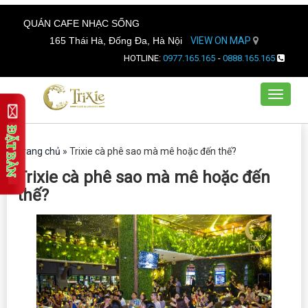
QUÁN CAFE NHẠC SỐNG
165 Thái Hà, Đống Đa, Hà Nội
VIEW ON MAP
HOTLINE:
0977.165.165
-
0888.165.165
Toggle
navigat
Trang chủ
»
Trixie cà phê sao mà mê hoặc đến thế?
Trixie cà phê sao mà mê hoặc đến
thế?