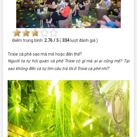
Điểm trung bình:
2.76 / 5
(
334
lượt đánh giá )
Trixie cà phê sao mà mê hoặc đến thế?
Người ta tự hỏi quán cà phê Trixie có gì mà ai ai cũng mê? Tại
sao không đến và tự tìm câu trả lời ở Trixie cà phê nhỉ?