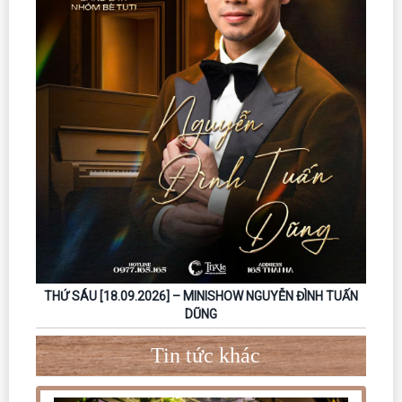
THỨ SÁU [18.09.2026] – MINISHOW NGUYỄN ĐÌNH TUẤN
DŨNG
Tin tức khác