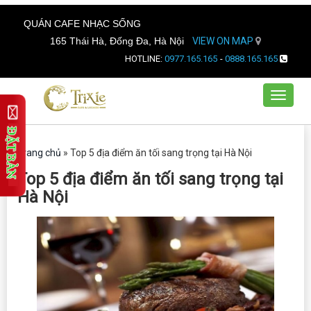
QUÁN CAFE NHẠC SỐNG
165 Thái Hà, Đống Đa, Hà Nội
VIEW ON MAP
HOTLINE:
0977.165.165
-
0888.165.165
Toggle
navigat
Trang chủ
»
Top 5 địa điểm ăn tối sang trọng tại Hà Nội
Top 5 địa điểm ăn tối sang trọng tại
Hà Nội