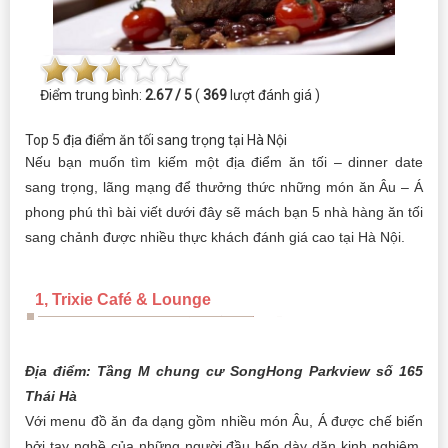
Điểm trung bình:
2.67 / 5
(
369
lượt đánh giá )
Top 5 địa điểm ăn tối sang trọng tại Hà Nội
Nếu bạn muốn tìm kiếm một địa điểm ăn tối – dinner date
sang trọng, lãng mạng để thưởng thức những món ăn Âu – Á
phong phú thì bài viết dưới đây sẽ mách bạn 5 nhà hàng ăn tối
sang chảnh được nhiều thực khách đánh giá cao tại Hà Nội.
1, Trixie Café & Lounge
Địa điểm: Tầng M chung cư SongHong Parkview số 165
Thái Hà
Với menu đồ ăn đa dạng gồm nhiều món Âu, Á được chế biến
bởi tay nghề của những người đầu bếp dày dặn kinh nghiệm.