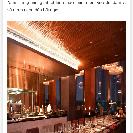
Nam. Từng miếng bít tết luôn mướt mịn, mềm vừa đủ, đậm vị
và thơm ngon đến bất ngờ.