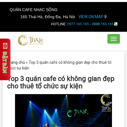
QUÁN CAFE NHẠC SỐNG
165 Thái Hà, Đống Đa, Hà Nội
VIEW ON MAP
HOTLINE:
0977.165.165
-
0888.165.165
Toggle
navigat
Trang chủ
»
Top 3 quán cafe có không gian đẹp cho thuê tổ
chức sự kiện
Top 3 quán cafe có không gian đẹp
cho thuê tổ chức sự kiện