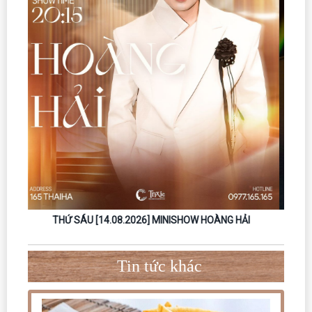
THỨ SÁU [18.09.2026] – MINISHOW NGUYỄN ĐÌNH TUẤN
DŨNG
Tin tức khác