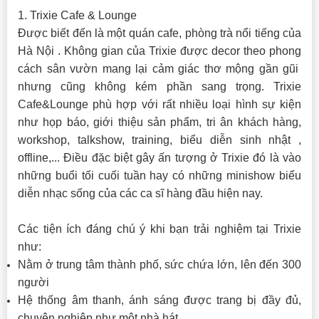
1. Trixie Cafe & Lounge
Được biết đến là một quán cafe, phòng trà nổi tiếng của
Hà Nội . Không gian của Trixie được decor theo phong
cách sân vườn mang lại cảm giác thơ mộng gần gũi
nhưng cũng không kém phần sang trọng. Trixie
Cafe&Lounge phù hợp với rất nhiều loại hình sự kiện
như họp báo, giới thiệu sản phẩm, tri ân khách hàng,
workshop, talkshow, training, biểu diễn sinh nhật ,
offline,... Điều đặc biệt gây ấn tượng ở Trixie đó là vào
những buổi tối cuối tuần hay có những minishow biểu
diễn nhạc sống của các ca sĩ hàng đầu hiện nay.
Các tiện ích đáng chú ý khi bạn trải nghiệm tại Trixie
như:
Nằm ở trung tâm thành phố, sức chứa lớn, lên đến 300
người
Hệ thống âm thanh, ánh sáng được trang bị đầy đủ,
chuyên nghiệp như một nhà hát