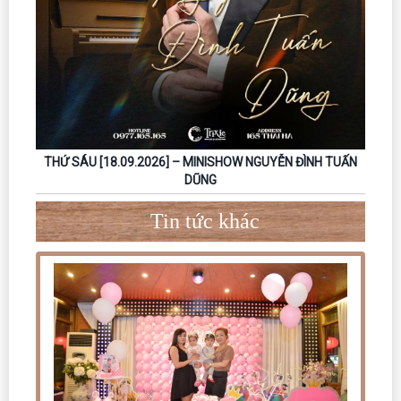
THỨ SÁU [18.09.2026] – MINISHOW NGUYỄN ĐÌNH TUẤN
DŨNG
Tin tức khác