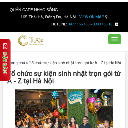
QUÁN CAFE NHẠC SỐNG
165 Thái Hà, Đống Đa, Hà Nội
VIEW ON MAP
HOTLINE:
0977.165.165
-
0888.165.165
Toggle
navigat
Trang chủ
»
Tổ chức sự kiện sinh nhật trọn gói từ A - Z tại Hà Nội
Tổ chức sự kiện sinh nhật trọn gói từ
A - Z tại Hà Nội