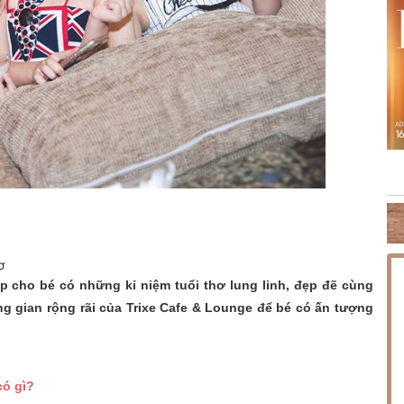
NG PHÚC
THỨ SÁU [14.08.2026] MINISHOW HOÀNG HẢI
TH
ơ
p cho bé có những kỉ niệm tuổi thơ lung linh, đẹp đẽ cùng
g gian rộng rãi của Trixe Cafe & Lounge để bé có ấn tượng
có gì?