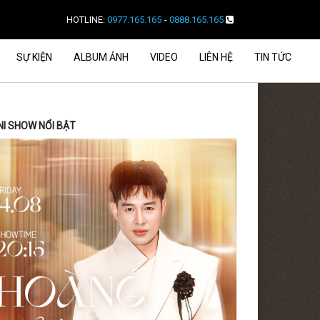
HOTLINE:
0977.165.165
-
0888.165.165
SỰ KIỆN
ALBUM ẢNH
VIDEO
LIÊN HỆ
TIN TỨC
NI SHOW NỔI BẬT