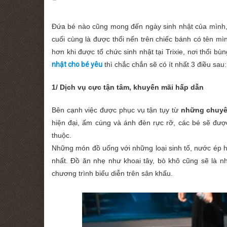
Đứa bé nào cũng mong đến ngày sinh nhật của mình,
cuối cùng là được thổi nến trên chiếc bánh có tên m
hơn khi được tổ chức sinh nhật tại Trixie, nơi thổi bù
nhật cho bé yêu
thì chắc chắn sẽ có ít nhất 3 điều sau:
1/ Dịch vụ cực tận tâm, khuyến mãi hấp dẫn
Bên cạnh việc được phục vụ tận tụy từ
những chuyê
hiện đại, ấm cúng và ánh đèn rực rỡ, các bé sẽ đư
thuộc.
Những món đồ uống với những loại sinh tố, nước ép h
nhất. Đồ ăn nhẹ như khoai tây, bò khô cũng sẽ là 
chương trình biểu diễn trên sân khấu.