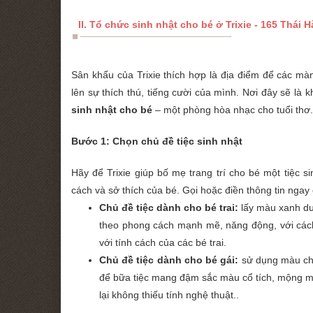
II. Tổ chức sinh nhật cho bé ở Trixie - 165 Thái 
Sân khẩu của Trixie thích hợp là địa điểm để các m
lên sự thích thú, tiếng cười của mình. Nơi đây sẽ l
sinh nhật cho bé
– một phòng hòa nhạc cho tuổi thơ.
Bước 1: Chọn chủ đề tiệc sinh nhật
Hãy để Trixie giúp bố mẹ trang trí cho bé một tiệc s
cách và sở thích của bé. Gọi hoặc điền thông tin ngay ch
Chủ đề tiệc dành cho bé trai:
lấy màu xanh dư
theo phong cách mạnh mẽ, năng động, với cách b
với tính cách của các bé trai.
Chủ đề tiệc dành cho bé gái:
sử dụng màu chủ
để bữa tiệc mang đậm sắc màu cổ tích, mộng mơ
lại không thiếu tính nghệ thuật..