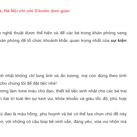
Hà, Hà Nội chỉ với 3 bước đơn giản
àn nghệ thuật được thể hiện và để các bé trong khán phòng vang
à khán phòng để tổ chức khoảnh khắc quan trọng nhất của
sự kiện
inh nhật không chỉ lung linh và ấn tượng, mà còn đúng theo tính
o chúng tôi để đặt tiệc nhé!
ơng làm tone màu chủ đạo, thiết kế tiệc sinh nhật cho các bé trai
ài trí toát lên sự tươi vui, khỏe khoắn và giàu tốc độ, phù hợp
 đạo là màu hồng, phụ huynh và bé có thể lựa chọn chủ đề này
, với những cô cậu búp bê xinh xắn, đáng yêu, vừa vui nhộn mà