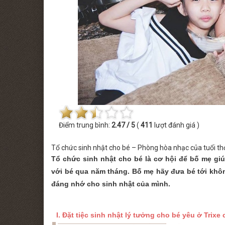
 MINISHOW PHƯƠNG LINH
THỨ BẢY [22.08.2026] MINISHOW TĂ
Điểm trung bình:
2.47 / 5
(
411
lượt đánh giá )
Tổ chức sinh nhật cho bé – Phòng hòa nhạc của tuổi th
Tổ chức sinh nhật cho bé là cơ hội để bố mẹ giú
với bé qua năm tháng. Bố mẹ hãy đưa bé tới khôn
đáng nhớ cho sinh nhật của mình.
I. Đặt tiệc sinh nhật lý tưởng cho bé yêu ở Trixe 