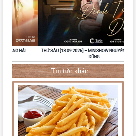
THỨ SÁU [18.09.2026] – MINISHOW NGUYỄN ĐÌNH TUẤN
DŨNG
Tin tức khác