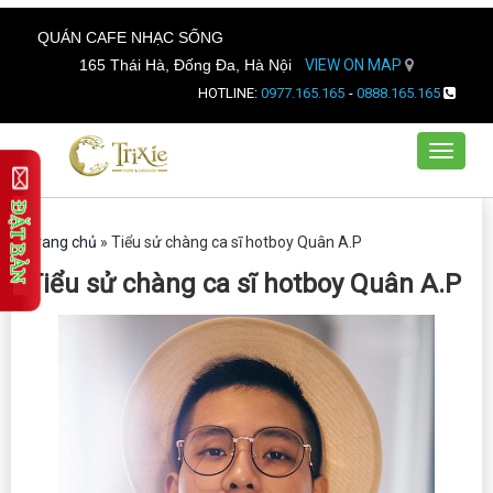
QUÁN CAFE NHẠC SỐNG
165 Thái Hà, Đống Đa, Hà Nội
VIEW ON MAP
HOTLINE:
0977.165.165
-
0888.165.165
Toggle
navigat
Trang chủ
»
Tiểu sử chàng ca sĩ hotboy Quân A.P
Tiểu sử chàng ca sĩ hotboy Quân A.P