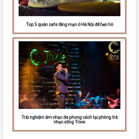
Top 5 quán cafe lãng mạn ở Hà Nội để hẹn hò
Trải nghiệm âm nhạc đa phong cách tại phòng trà
nhạc sống Trixie