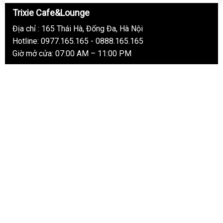
Trixie Cafe&Lounge
Địa chỉ : 165 Thái Hà, Đống Đa, Hà Nội
Hotline: 0977.165.165 - 0888.165.165
Giờ mở cửa: 07:00 AM – 11:00 PM
FANPAGE TRIXIE CAFE
FANPAGE TRIXIE LOUNGE