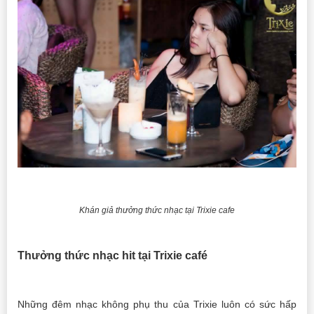
Khán giả thưởng thức nhạc tại Trixie cafe
Thưởng thức nhạc hit tại Trixie café
Những đêm nhạc không phụ thu của Trixie luôn có sức hấp