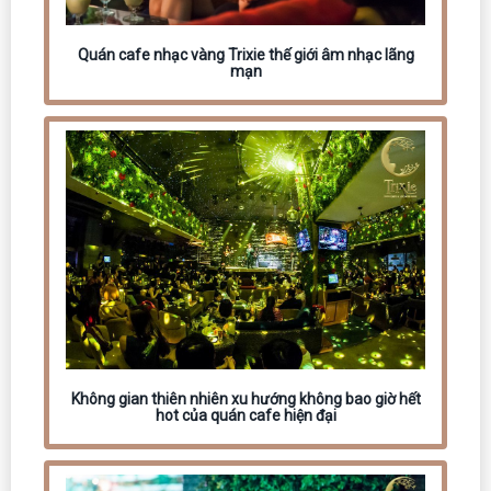
Quán cafe nhạc vàng Trixie thế giới âm nhạc lãng
mạn
Không gian thiên nhiên xu hướng không bao giờ hết
hot của quán cafe hiện đại