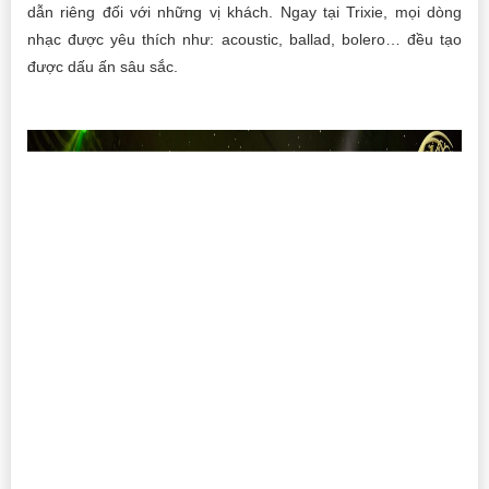
dẫn riêng đối với những vị khách. Ngay tại Trixie, mọi dòng
nhạc được yêu thích như: acoustic, ballad, bolero… đều tạo
được dấu ấn sâu sắc.