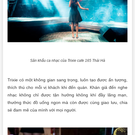
Sân khấu ca nhạc của Trixie cafe 165 Thái Hà
Trixie có một không gian sang trọng, luôn tạo đươc ấn tượng,
thích thú cho mỗi vị khách khi đến quán. Khán giả đến nghe
nhạc không chỉ được tận hưởng không khí đầy lãng mạn,
thưởng thức đồ uống ngon mà còn được cùng giao lưu, chia
sẻ đam mê của mình với mọi người.