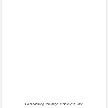
Ca sĩ hát trong đêm nhạc Hit Balla của Trixie