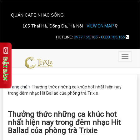
QUÁN CAFE NHẠC SỐNG
165 Thái Hà, Đống Đa, Hà Nội
VIEW ON MAP
HOTLINE:
0977.165.165
-
0888.165.165
Toggle
navigat
Trang chủ
»
Thưởng thức những ca khúc hot nhất hiện nay
trong đêm nhạc Hit Ballad của phòng trà Trixie
Thưởng thức những ca khúc hot
nhất hiện nay trong đêm nhạc Hit
Ballad của phòng trà Trixie