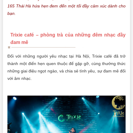
165 Thái Hà hứa hẹn đem đến một tối đầy cảm xúc dành cho
bạn.
Trixie café – phòng trà của những đêm nhạc đầy
đam mê
Đối với những người yêu nhạc tại Hà Nội, Trixie café đã trở
thành một điển hẹn quen thuộc để gặp gỡ, cùng thưởng thức
những giai điệu ngọt ngào, và chia sẻ tình yêu, sự đam mê đối
với âm nhạc.