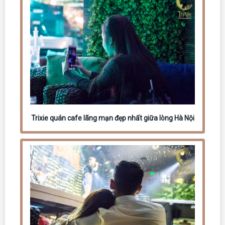
Trixie quán cafe lãng mạn đẹp nhất giữa lòng Hà Nội