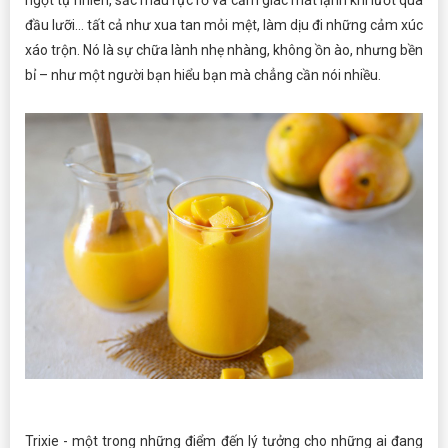
ngọt tự nhiên, sắc màu rực rỡ và cảm giác mát lạnh khi lướt qua
đầu lưỡi... tất cả như xua tan mỏi mệt, làm dịu đi những cảm xúc
xáo trộn. Nó là sự chữa lành nhẹ nhàng, không ồn ào, nhưng bền
bỉ – như một người bạn hiểu bạn mà chẳng cần nói nhiều.
Trixie - một trong những điểm đến lý tưởng cho những ai đang