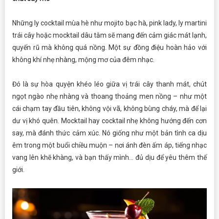
Những ly cocktail mùa hè như mojito bạc hà, pink lady, ly martini
trái cây hoặc mocktail dâu tằm sẽ mang đến cảm giác mát lạnh,
quyến rũ mà không quá nồng. Một sự đồng điệu hoàn hảo với
không khí nhẹ nhàng, mộng mơ của đêm nhạc.
Đó là sự hòa quyện khéo léo giữa vị trái cây thanh mát, chút
ngọt ngào nhẹ nhàng và thoang thoảng men nồng – như một
cái chạm tay đầu tiên, không vội vã, không bùng cháy, mà để lại
dư vị khó quên. Mocktail hay cocktail nhẹ không hướng đến cơn
say, mà đánh thức cảm xúc. Nó giống như một bản tình ca dịu
êm trong một buổi chiều muộn – nơi ánh đèn ấm áp, tiếng nhạc
vang lên khẽ khàng, và bạn thấy mình… đủ dịu để yêu thêm thế
giới.