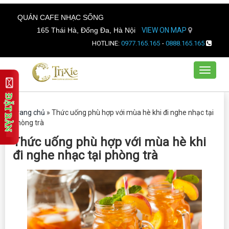
QUÁN CAFE NHẠC SỐNG
165 Thái Hà, Đống Đa, Hà Nội
VIEW ON MAP
HOTLINE:
0977.165.165
-
0888.165.165
Toggle
navigat
Trang chủ
»
Thức uống phù hợp với mùa hè khi đi nghe nhạc tại
phòng trà
Thức uống phù hợp với mùa hè khi
đi nghe nhạc tại phòng trà