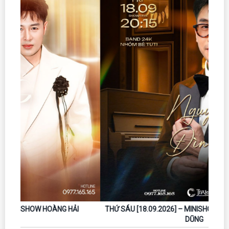
THỨ SÁU [18.09.2026] – MINISHOW NGUYỄN ĐÌNH TUẤN
DŨNG