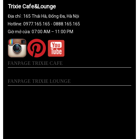
Trixie Cafe&Lounge
Địa chỉ : 165 Thái Hà, Đống Đa, Hà Nội
Hotline: 0977.165.165 - 0888.165.165
Giờ mở cửa: 07:00 AM – 11:00 PM
FANPAGE TRIXIE CAFE
FANPAGE TRIXIE LOUNGE