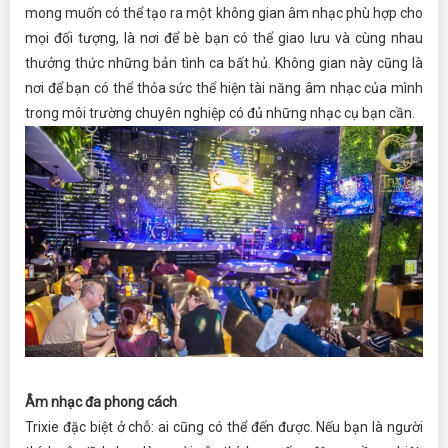
mong muốn có thể tạo ra một không gian âm nhạc phù hợp cho
mọi đối tượng, là nơi để bè bạn có thể giao lưu và cùng nhau
thưởng thức những bản tình ca bất hủ. Không gian này cũng là
nơi để bạn có thể thỏa sức thể hiện tài năng âm nhạc của mình
trong môi trường chuyên nghiệp có đủ những nhạc cụ bạn cần.
Âm nhạc đa phong cách
Trixie đặc biệt ở chỗ: ai cũng có thể đến được. Nếu bạn là người