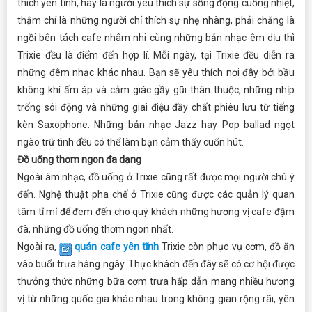
thích yên tĩnh, hay là người yêu thích sự sống động cuồng nhiệt,
thậm chí là những người chỉ thích sự nhẹ nhàng, phải chăng là
ngồi bên tách cafe nhâm nhi cùng những bản nhạc êm dịu thì
Trixie đều là điểm đến hợp lí. Mỗi ngày, tại Trixie đều diễn ra
những đêm nhạc khác nhau. Bạn sẽ yêu thích nơi đây bởi bầu
không khí ấm áp và cảm giác gầy gũi thân thuộc, những nhịp
trống sôi động và những giai điệu đầy chất phiêu lưu từ tiếng
kèn Saxophone. Những bản nhạc Jazz hay Pop ballad ngọt
ngào trữ tình đều có thể làm bạn cảm thấy cuốn hút.
Đồ uống thơm ngon đa dạng
Ngoài âm nhạc, đồ uống ở Trixie cũng rất được mọi người chú ý
đến. Nghệ thuật pha chế ở Trixie cũng được các quản lý quan
tâm tỉ mỉ để đem đến cho quý khách những hương vị cafe đậm
đà, những đồ uống thơm ngon nhất.
Ngoài ra,
quán cafe yên tĩnh
Trixie còn phục vụ cơm, đồ ăn
vào buổi trưa hàng ngày. Thực khách đến đây sẽ có cơ hội được
thưởng thức những bữa cơm trưa hấp dẫn mang nhiều hương
vị từ những quốc gia khác nhau trong không gian rộng rãi, yên