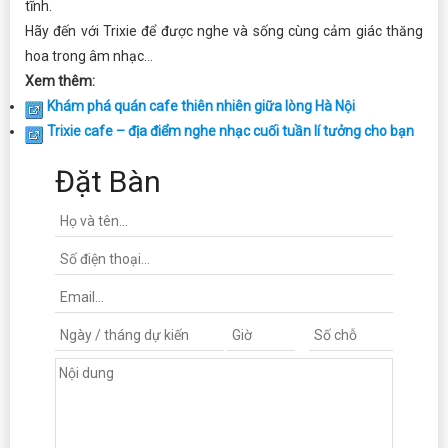
tĩnh.
Hãy đến với Trixie để được nghe và sống cùng cảm giác thăng
hoa trong âm nhạc…
Xem thêm:
Khám phá quán cafe thiên nhiên giữa lòng Hà Nội
Trixie cafe – địa điểm nghe nhạc cuối tuần lí tưởng cho bạn
Đặt Bàn