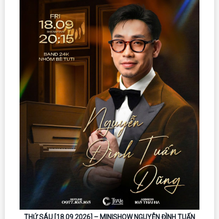
THỨ SÁU [18.09.2026] – MINISHOW NGUYỄN ĐÌNH TUẤN