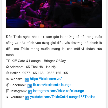
Đến Trixie nghe nhạc hit, tạm gác lại những xô bồ trong cuộc
sống và hòa mình vào từng giai điệu yêu thương, đó chính là
điều mà Trixie mong muốn mang lại cho mỗi vị khách của
mình.
TRIXIE Cafe & Lounge - Bringer Of Joy
✪ Address: 165 Thái Hà - Hà Nội
✆ Hotline: 0977.165.165 - 0888.165.165
＠ Website:
https://trixie.com.vn/
ⓕ Facebook:
fb.com/trixie.cafe.lounge
回 Instagram:
instagram.com/trixie.cafe.lounge
► Youtube:
youtube.com/TrixieCafeLounge165ThaiHa