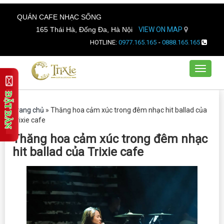
QUÁN CAFE NHẠC SỐNG
165 Thái Hà, Đống Đa, Hà Nội
VIEW ON MAP
HOTLINE:
0977.165.165
-
0888.165.165
Toggle
navigat
Trang chủ
»
Thăng hoa cảm xúc trong đêm nhạc hit ballad của
Trixie cafe
Thăng hoa cảm xúc trong đêm nhạc
hit ballad của Trixie cafe