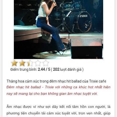
Điểm trung bình:
2.44 / 5
(
202
lượt đánh giá )
Thăng hoa cảm xúc trong đêm nhạc hit ballad của Trixie cafe
Đêm nhạc hit ballad - Trixie với những ca khúc hot nhất hiện
nay sẽ mang lại cho bạn không gian âm nhạc tuyệt vời.
Âm nhạc được ví như sợi dây kết nối tâm hồn con người, là
phương tiện chuyển tải cảm xúc tuyệt vời, trọn vẹn nhất, giúp