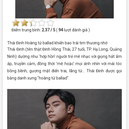
Điểm trung bình:
2.37 / 5
(
94
lượt đánh giá )
Thái Đinh Hoàng tử ballad khiến bao trái tim thương nhớ
Thái Đinh (tên thật Đinh Hồng Thái, 27 tuổi, TP. Hạ Long, Quảng
Ninh) dường như 'hớp hồn' người trẻ mê nhạc với giọng hát ấm
áp, truyền cảm, đồng thời 'mê hoặc' mọi ánh nhìn với mái tóc
bồng bềnh, gương mặt điển trai, lãng tử... Thái Đinh được gọi
bằng danh xưng "hoàng tử ballad".