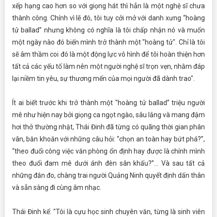
xếp hạng cao hơn so với giọng hát thì hẳn là một nghệ sĩ chưa
thành công. Chính vì lẽ đó, tôi tuy cởi mở với danh xưng “hoàng
tử ballad” nhưng không có nghĩa là tôi chấp nhận nó và muốn
một ngày nào đó biến mình trở thành một "hoàng tử". Chỉ là tôi
sẽ âm thầm coi đó là một động lực vô hình để tôi hoàn thiện hơn
tất cả các yếu tố làm nên một người nghệ sĩ trọn vẹn, nhằm đáp
lại niềm tin yêu, sự thương mến của mọi người đã dành trao".
Ít ai biết trước khi trở thành một "hoàng tử ballad” triệu người
mê như hiện nay bởi giọng ca ngọt ngào, sâu lắng và mang đậm
hơi thở thường nhật, Thái Đinh đã từng có quãng thời gian phân
vân, băn khoăn với những câu hỏi: “chọn an toàn hay bứt phá?”,
“theo đuổi công việc văn phòng ổn định hay được là chính mình
theo đuổi đam mê dưới ánh đèn sân khấu?”... Và sau tất cả
những đắn đo, chàng trai người Quảng Ninh quyết định dấn thân
và sẵn sàng đi cùng âm nhạc.
Thái Đinh kể: "Tôi là cựu học sinh chuyên văn, từng là sinh viên