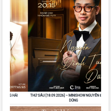
THỨ SÁU [18.09.2026] – MINISHOW NGUYỄN ĐÌNH TUẤN
DŨNG