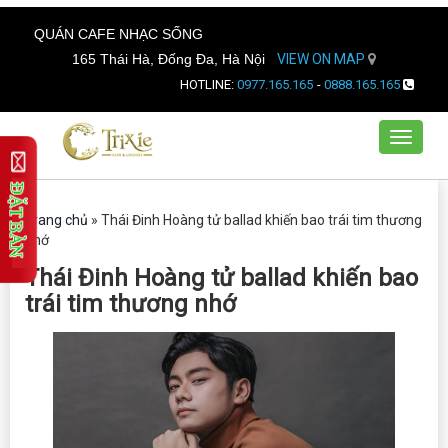
QUÁN CAFE NHẠC SỐNG
165 Thái Hà, Đống Đa, Hà Nội
VIEW ON MAP
HOTLINE:
0977.165.165
-
0888.165.165
Toggle
navigat
Trang chủ
»
Thái Đinh Hoàng tử ballad khiến bao trái tim thương
nhớ
Thái Đinh Hoàng tử ballad khiến bao
trái tim thương nhớ