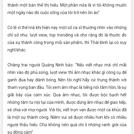
thành một bản thể thị hiếu. Một phần nữa là vì tôi không muốn
một ngày nào đó cuộc sống của tôi trở nên ồn ào".
Có lẽ vì thế mà khi hiện nay một số ca sĩ thường nhìn vào những
chỉ số như: lượt view, top trending và cho rằng đó là thước đo
của sự thành công trong mỗi sản phẩm, thì Thái Đinh lại có suy
nghĩ khác.
Chàng trai người Quảng Ninh bảo: "Nếu viết nhạc mà chỉ mãi
nhìn vào độ phủ sóng, lượt view thì âm nhạc khác gì công cụ để
ganh đua hay đánh bóng. Nên tôi nghĩ hãy cứ trung thành với
tham vọng ban đầu. Tôi xem âm nhạc là tiếng nói tâm hồn, là sự
giãi bày của cảm xúc. Qua âm nhạc, tôi được bộc bạch hết
những tâm tư nội tại của mình, được dùng âm nhạc để giao tiếp,
sẻ chia với mọi người. Với tôi, viết trọn vẹn được một ca khúc đã
là một sự thành công. Niềm vui sẽ được nhiều hơn khi có nhiều
người thấu hiểu. Chứ không nên quá chi li những ranh giới của
sự đồng cảm".