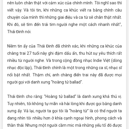
nên luôn chân thật với cảm xúc của chính mình. Tôi nghĩ sao thì
viết vậy. Và tôi tin, khi những ca khúc viết ra bằng chính câu
chuyện của mình thì những giai điệu và ca từ sẽ chân thật nhất.
Khi đó, sẽ tìm đến trái tim người nghe một cách nhanh nhất",
Thái Đinh nói.
Niềm tin ấy của Thái Đinh đã chính xác, khi những ca khúc của
chàng trai 27 tuổi này ghi đậm dấu ấn, thu hút sự yêu thích rất
nhiều từ người nghe. Và trong cộng đồng nhạc Indie Việt (dòng
nhạc độc lập), Thái Đinh chính là một trong những ca sĩ, nhạc sĩ
nổi bật nhất. Thậm chí, anh chàng điển trai này đã được mọi
người gọi với danh xưng "hoàng tử ballad".
Thái Đinh cho rằng: "Hoàng tử ballad" là danh xưng khá thú vị.
Tuy nhiên, tôi không tự mãn và hài lòng khi được gọi bằng danh
xưng ấy. Vả lại, người ta gọi tôi là “hoàng tử” là có thể người ta
đang nhìn tôi nhiều hơn ở khía cạnh ngoại hình, phong cách và
thần thái. Nhưng một người cầm mic mà những yếu tố đó được