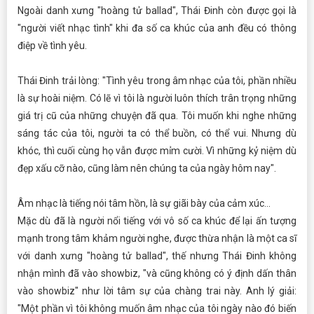
Ngoài danh xưng "hoàng tử ballad", Thái Đinh còn được gọi là
"người viết nhạc tình" khi đa số ca khúc của anh đều có thông
điệp về tình yêu.
Thái Đinh trải lòng: "Tình yêu trong âm nhạc của tôi, phần nhiều
là sự hoài niệm. Có lẽ vì tôi là người luôn thích trân trọng những
giá trị cũ của những chuyện đã qua. Tôi muốn khi nghe những
sáng tác của tôi, người ta có thể buồn, có thể vui. Nhưng dù
khóc, thì cuối cùng họ vẫn được mỉm cười. Vì những kỷ niệm dù
đẹp xấu cỡ nào, cũng làm nên chúng ta của ngày hôm nay".
Âm nhạc là tiếng nói tâm hồn, là sự giãi bày của cảm xúc...
Mặc dù đã là người nổi tiếng với vô số ca khúc để lại ấn tượng
mạnh trong tâm khảm người nghe, được thừa nhận là một ca sĩ
với danh xưng "hoàng tử ballad", thế nhưng Thái Đinh không
nhận mình đã vào showbiz, "và cũng không có ý định dấn thân
vào showbiz" như lời tâm sự của chàng trai này. Anh lý giải:
"Một phần vì tôi không muốn âm nhạc của tôi ngày nào đó biến