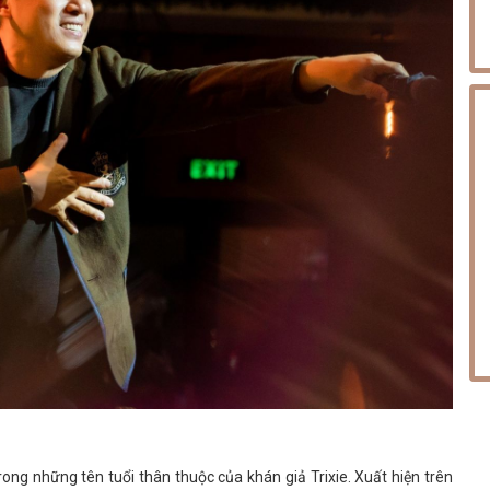
ong những tên tuổi thân thuộc của khán giả Trixie. Xuất hiện trên