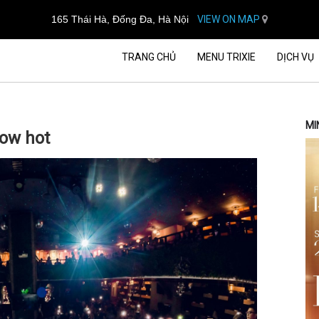
165 Thái Hà, Đống Đa, Hà Nội
VIEW ON MAP
TRANG CHỦ
MENU TRIXIE
DỊCH VỤ
MI
how hot