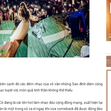
NG PHÚC
THỨ SÁU [14.08.2026] MINISHOW HOÀNG HẢI
TH
mà bên cạnh đó các đêm nhạc của vô vàn những Sao đình đám cũng
c tuyệt vời, món quà tinh thần không thể thiếu.
. Cô đang là cái tên hot làm chao đảo cộng đồng mạng, xuất hiện tại
rần là một trong số ca sĩ ngay khi vừa comeback đã được đông đảo