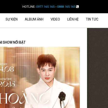
HOTLINE:
0977.165.165
-
0888.165.165
SỰ KIỆN
ALBUM ẢNH
VIDEO
LIÊN HỆ
TIN TỨC
NI SHOW NỔI BẬT