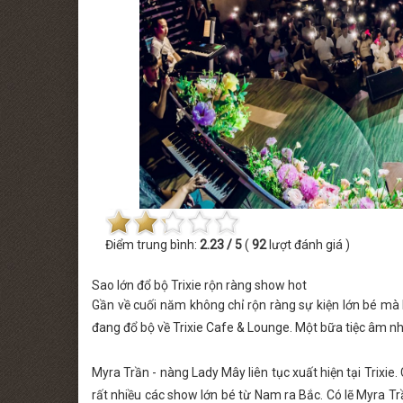
 MINISHOW PHƯƠNG LINH
THỨ BẢY [22.08.2026] MINISHOW TĂ
Điểm trung bình:
2.23 / 5
(
92
lượt đánh giá )
Sao lớn đổ bộ Trixie rộn ràng show hot
Gần về cuối năm không chỉ rộn ràng sự kiện lớn bé 
đang đổ bộ về Trixie Cafe & Lounge. Một bữa tiệc âm nhạ
Myra Trần - nàng Lady Mây liên tục xuất hiện tại Trixie
rất nhiều các show lớn bé từ Nam ra Bắc. Có lẽ Myra T