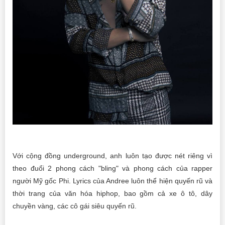
Với cộng đồng underground, anh luôn tạo được nét riêng vì
theo đuổi 2 phong cách "bling" và phong cách của rapper
người Mỹ gốc Phi. Lyrics của Andree luôn thể hiện quyến rũ và
thời trang của văn hóa hiphop, bao gồm cả xe ô tô, dây
chuyền vàng, các cô gái siêu quyến rũ.