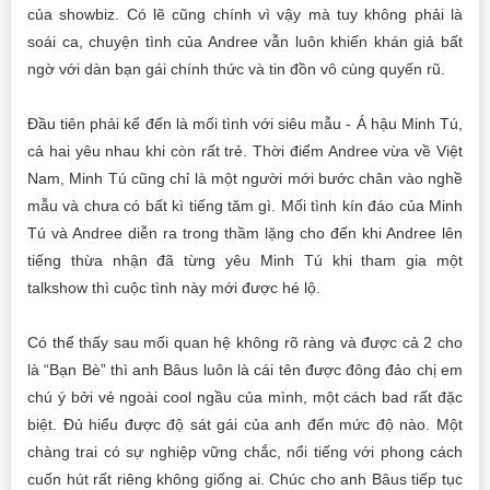
của showbiz. Có lẽ cũng chính vì vậy mà tuy không phải là
soái ca, chuyện tình của Andree vẫn luôn khiến khán giả bất
ngờ với dàn bạn gái chính thức và tin đồn vô cùng quyến rũ.
Đầu tiên phải kể đến là mối tình với siêu mẫu - Á hậu Minh Tú,
cả hai yêu nhau khi còn rất trẻ. Thời điểm Andree vừa về Việt
Nam, Minh Tú cũng chỉ là một người mới bước chân vào nghề
mẫu và chưa có bất kì tiếng tăm gì. Mối tình kín đáo của Minh
Tú và Andree diễn ra trong thầm lặng cho đến khi Andree lên
tiếng thừa nhận đã từng yêu Minh Tú khi tham gia một
talkshow thì cuộc tình này mới được hé lộ.
Có thể thấy sau mối quan hệ không rõ ràng và được cả 2 cho
là “Bạn Bè” thì anh Bâus luôn là cái tên được đông đảo chị em
chú ý bởi vẻ ngoài cool ngầu của mình, một cách bad rất đặc
biệt. Đủ hiểu được độ sát gái của anh đến mức độ nào. Một
chàng trai có sự nghiệp vững chắc, nổi tiếng với phong cách
cuốn hút rất riêng không giống ai. Chúc cho anh Bâus tiếp tục