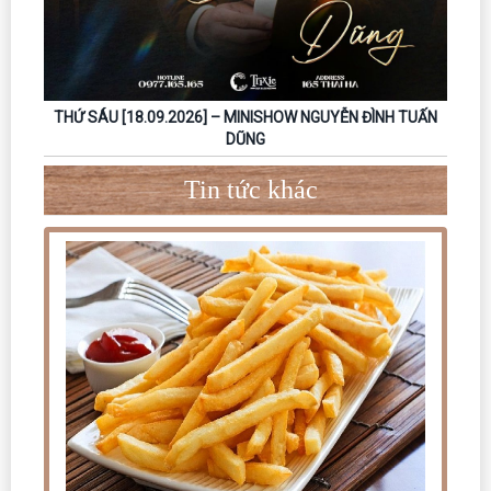
THỨ SÁU [18.09.2026] – MINISHOW NGUYỄN ĐÌNH TUẤN
DŨNG
Tin tức khác