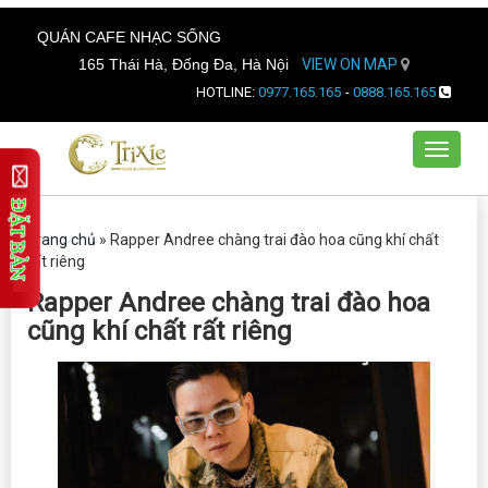
QUÁN CAFE NHẠC SỐNG
165 Thái Hà, Đống Đa, Hà Nội
VIEW ON MAP
HOTLINE:
0977.165.165
-
0888.165.165
Toggle
navigat
Trang chủ
»
Rapper Andree chàng trai đào hoa cũng khí chất
rất riêng
Rapper Andree chàng trai đào hoa
cũng khí chất rất riêng