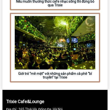
Nếu muốn thưởng thức cafe nhạc sống thì đừng bỏ
qua Trixie
Giới trẻ “mê mệt” với những sản phẩm cà phê “bí
truyền” tại Trixie
Trixie Cafe&Lounge
Địa chỉ : 165 Thái Hà, Đống Đa, Hà Nội