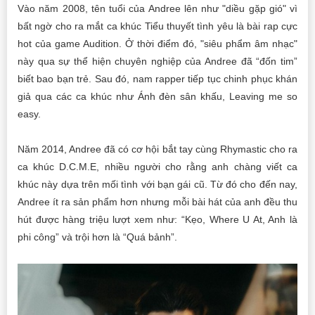
Vào năm 2008, tên tuổi của Andree lên như "diều gặp gió" vì
bất ngờ cho ra mắt ca khúc Tiểu thuyết tình yêu là bài rap cực
hot của game Audition. Ở thời điểm đó, "siêu phẩm âm nhạc"
này qua sự thể hiện chuyên nghiệp của Andree đã “đốn tim”
biết bao bạn trẻ. Sau đó, nam rapper tiếp tục chinh phục khán
giả qua các ca khúc như Ánh đèn sân khấu, Leaving me so
easy.
Năm 2014, Andree đã có cơ hội bắt tay cùng Rhymastic cho ra
ca khúc D.C.M.E, nhiều người cho rằng anh chàng viết ca
khúc này dựa trên mối tình với bạn gái cũ. Từ đó cho đến nay,
Andree ít ra sản phẩm hơn nhưng mỗi bài hát của anh đều thu
hút được hàng triệu lượt xem như: “Kẹo, Where U At, Anh là
phi công” và trội hơn là “Quá bảnh”.