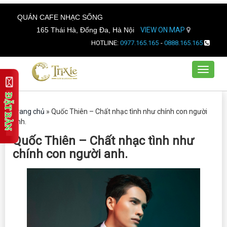
QUÁN CAFE NHẠC SỐNG
165 Thái Hà, Đống Đa, Hà Nội
VIEW ON MAP
HOTLINE:
0977.165.165
-
0888.165.165
Toggle
navigat
Trang chủ
»
Quốc Thiên – Chất nhạc tình như chính con người
anh.
Quốc Thiên – Chất nhạc tình như
chính con người anh.