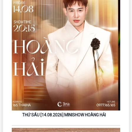
THỨ SÁU [18.09.2026] – MINISHOW NGUYỄN ĐÌNH TUẤN
DŨNG