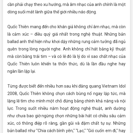
cần phải chạy theo xu hướng, mà âm nhạc của anh chính là một
dòng suối mát lành giữa thế giới nhiều náo động.
Quốc Thiên mang đến cho khán giả không chỉ âm nhạc, mà còn
là cảm xúc – điều quý giá nhất trong nghệ thuật. Những bản
ballad anh thể hiện như khơi dậy những rung cảm tưởng đã ngủ
quên trong lòng người nghe. Anh không chỉ hát bằng kỹ thuật
mà còn bằng trái tim – và có lẽ đó là lý do vì sao chất nhạc của
Quốc Thiên luôn khiến ta thổn thức, dù là lần đầu nghe hay
ngàn lần lặp lại.
Từng được biết đến nhiều hơn sau khi đăng quang Vietnam Idol
2008, Quốc Thiên không chọn cách bùng nổ ngay lập tức, mà
lặng lẽ tìm cho mình một chỗ đứng bằng chính khả năng và nội
lực. Trong suốt nhiều năm hoạt động nghệ thuật, anh dường
như chưa bao giờ ngừng chọn những bài hát có chiều sâu cảm
xúc, có thông điệp rõ ràng, gần gũi và đậm chất tự sự. Những
bản ballad như "Chia cách bình yên," "Lạc," "Gió cuốn em đi," hay