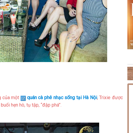
NG PHÚC
THỨ SÁU [14.08.2026] MINISHOW HOÀNG HẢI
TH
ng của một
quán cà phê nhạc sống tại Hà Nội
, Trixie được
buổi hẹn hò, tụ tập, “đập phá”.