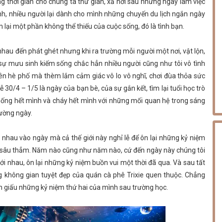
g thời gian cho chúng ta thư giãn, xả hơi sau những ngày làm việc
ình, nhiều người lại dành cho mình những chuyến du lịch ngắn ngày
ìm lại một phần không thể thiếu của cuộc sống, đó là tình bạn.
nhau đến phát ghét nhưng khi ra trường mỗi người một nơi, vật lộn,
 sự mưu sinh kiếm sống chắc hẳn nhiều người cũng như tôi vô tình
rên hè phố mà thèm lắm cảm giác vô lo vô nghĩ, chơi đùa thỏa sức
 30/4 – 1/5 là ngày của bạn bè, của sự gắn kết, tìm lại tuổi học trò
 sống hết mình và cháy hết mình với những mối quan hệ trong sáng
hường ngày.
p nhau vào ngày mà cả thế giới này nghỉ lễ để ôn lại những kỷ niệm
ơi sâu thẳm. Năm nào cũng như năm nào, cứ đến ngày này chúng tôi
 với nhau, ôn lại những kỷ niệm buồn vui một thời đã qua. Và sau tất
ng không gian tuyệt đẹp của quán cà phê Trixie quen thuộc. Chẳng
hôn giấu những kỷ niệm thứ hai của mình sau trường học.