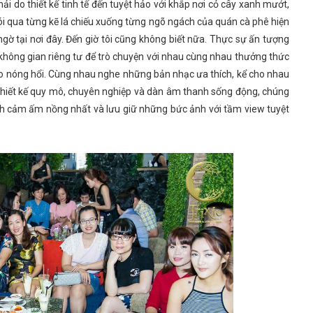
hải do thiết kế tinh tế đến tuyệt hảo với khắp nơi cỏ cây xanh mướt,
i qua từng kẽ lá chiếu xuống từng ngõ ngách của quán cà phê hiện
ờ tại nơi đây. Đến giờ tôi cũng không biết nữa. Thực sự ấn tượng
 không gian riêng tư để trò chuyện với nhau cùng nhau thưởng thức
no nóng hổi. Cùng nhau nghe những bản nhạc ưa thích, kể cho nhau
 thiết kế quy mô, chuyên nghiệp và dàn âm thanh sống động, chúng
tình cảm ấm nồng nhất và lưu giữ những bức ảnh với tầm view tuyệt