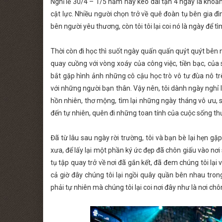
Nghỉ lễ 30/4 – 1/5 năm nay kéo dài tận 4 ngày là khoản
cật lực. Nhiều người chọn trở về quê đoàn tụ bên gia đ
bên người yêu thương, còn tôi tôi lại coi nó là ngày để t
Thời còn đi học thì suốt ngày quấn quấn quýt quýt bên 
quay cuồng với vòng xoáy của công việc, tiền bạc, của
bắt gặp hình ảnh những cô cậu học trò vô tư đùa nô t
với những người bạn thân. Vậy nên, tôi dành ngày nghỉ lễ
hồn nhiên, thơ mộng, tìm lại những ngày tháng vô ưu,
đến tự nhiên, quên đi những toan tính của cuộc sống t
Đã từ lâu sau ngày rời trường, tôi và bạn bè lại hẹn gặ
xưa, để lấy lại một phần ký ức đẹp đã chôn giấu vào n
tụ tập quay trở về nơi đã gắn kết, đã đem chúng tôi lại
cả giờ đây chúng tôi lại ngồi quây quần bên nhau tro
phải tự nhiên mà chúng tôi lại coi nơi đây như là nơi c