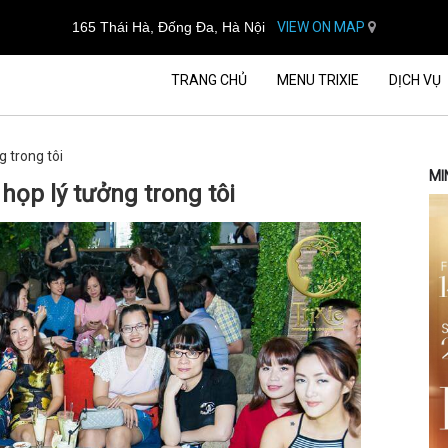
165 Thái Hà, Đống Đa, Hà Nội
VIEW ON MAP
TRANG CHỦ
MENU TRIXIE
DỊCH VỤ
g trong tôi
MI
 họp lý tưởng trong tôi