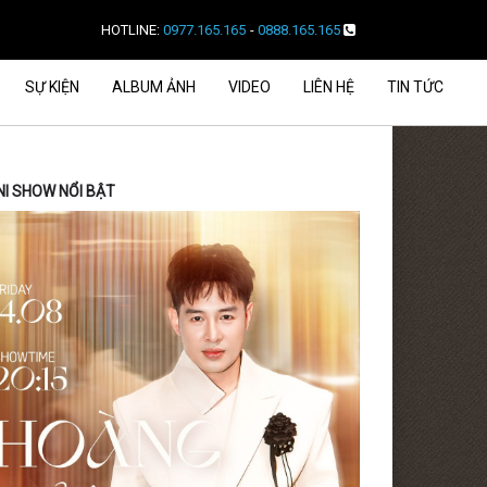
HOTLINE:
0977.165.165
-
0888.165.165
SỰ KIỆN
ALBUM ẢNH
VIDEO
LIÊN HỆ
TIN TỨC
NI SHOW NỔI BẬT