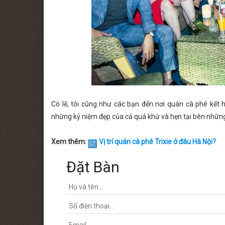
Có lẽ, tôi cũng như các bạn đến nơi quán cà phê kết
những kỷ niệm đẹp của cả quá khứ và hẹn tại bên những 
Xem thêm:
Vị trí quán cà phê Trixie ở đâu Hà Nội?
Đặt Bàn