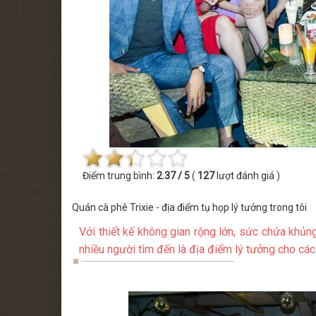
 MINISHOW PHƯƠNG LINH
THỨ BẢY [22.08.2026] MINISHOW TĂ
Điểm trung bình:
2.37 / 5
(
127
lượt đánh giá )
Quán cà phê Trixie - địa điểm tụ họp lý tưởng trong tôi
Với thiết kế không gian rộng lớn, sức chứa khủ
nhiều người tìm đến là địa điểm lý tưởng cho các 