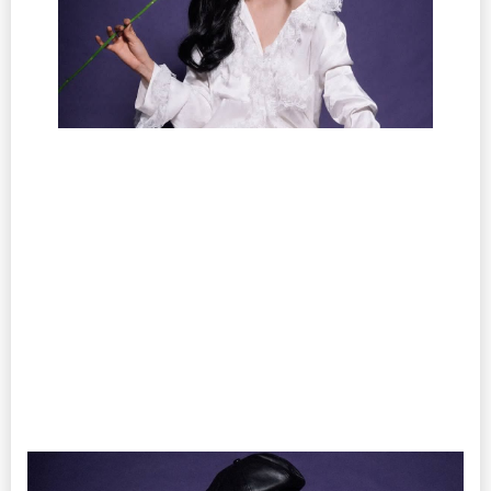
Điểm trung bình:
2.28 / 5
(
130
lượt đánh giá )
Phương Ly liên tục khởi sắc với “Anh Là Ngoại Lệ Của Em”
Phương Ly cô nàng cá tính với phong cách âm nhạc khá phong
phú nhưng vẫn giữ được sự ngọt ngào, đáng yêu. Ngày 5/10,
Phương Ly chính thức trở lại với sản phẩm mới là MV “Anh là
ngoại lệ của em”. Đây là ca khúc mở đường cho dự án album
đầu tay trong sự nghiệp mang tên “Bông hoa nhỏ” của nữ ca sĩ.