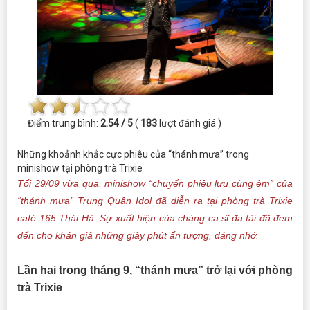
Điểm trung bình:
2.54 / 5
(
183
lượt đánh giá )
Những khoảnh khắc cực phiêu của “thánh mưa” trong
minishow tại phòng trà Trixie
Tối 29/09 vừa qua, minishow “chuyến phiêu lưu cùng êm” của
“thánh mưa” Trung Quân Idol đã diễn ra tại phòng trà Trixie
café 165 Thái Hà. Sự xuất hiện của chàng ca sĩ đa tài đã đem
đến cho khán giả những giây phút ấn tượng, đáng nhớ.
Lần hai trong tháng 9, “thánh mưa” trở lại với phòng
trà Trixie