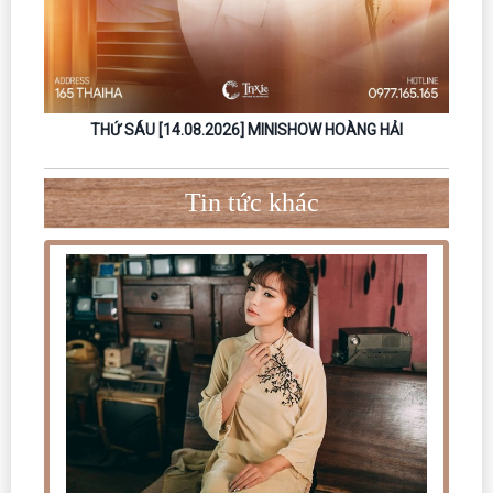
THỨ SÁU [14.08.2026] MINISHOW HOÀNG HẢI
THỨ 
Tin tức khác