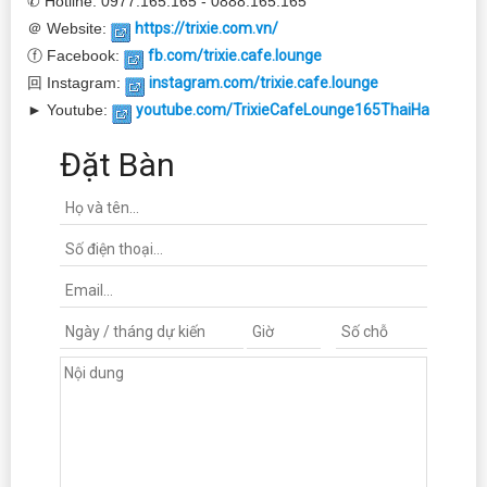
✆ Hotline: 0977.165.165 - 0888.165.165
＠ Website:
https://trixie.com.vn/
ⓕ Facebook:
fb.com/trixie.cafe.lounge
回 Instagram:
instagram.com/trixie.cafe.lounge
► Youtube:
youtube.com/TrixieCafeLounge165ThaiHa
Đặt Bàn