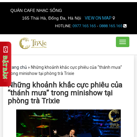
QUÁN CAFE NHẠC SỐNG
165 Thái Hà, Đống Đa, Hà Nội
VIEW ON MAP
HOTLINE:
0977.165.165
-
0888.165.165
Toggle
navigat
Trang chủ
»
Những khoảnh khắc cực phiêu của “thánh mưa”
trong minishow tại phòng trà Trixie
Những khoảnh khắc cực phiêu của
“thánh mưa” trong minishow tại
phòng trà Trixie