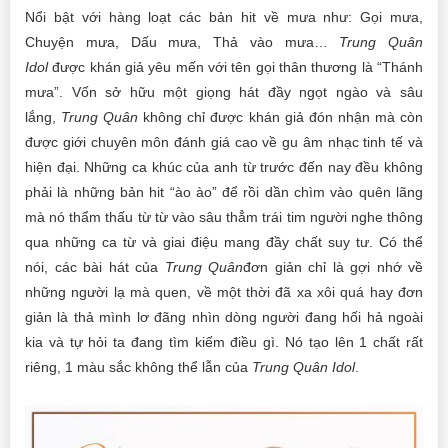
Nổi bật với hàng loạt các bản hit về mưa như: Gọi mưa,
Chuyện mưa, Dấu mưa, Thả vào mưa…
Trung Quân
Idol
được khán giả yêu mến với tên gọi thân thương là “Thánh
mưa”. Vốn sở hữu một giọng hát đầy ngọt ngào và sâu
lắng,
Trung Quân
không chỉ được khán giả đón nhận mà còn
được giới chuyên môn đánh giá cao về gu âm nhạc tinh tế và
hiện đại. Những ca khúc của anh từ trước đến nay đều không
phải là những bản hit “ào ào” để rồi dần chìm vào quên lãng
mà nó thẩm thấu từ từ vào sâu thẳm trái tim người nghe thông
qua những ca từ và giai điệu mang đầy chất suy tư. Có thể
nói, các bài hát của
Trung Quân
đơn giản chỉ là gợi nhớ về
những người lạ mà quen, về một thời đã xa xôi quá hay đơn
giản là thả mình lơ đãng nhìn dòng người đang hối hả ngoài
kia và tự hỏi ta đang tìm kiếm điều gì. Nó tạo lên 1 chất rất
riêng, 1 màu sắc không thể lẫn của
Trung Quân Idol
.