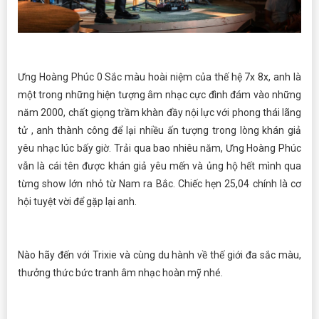
Ưng Hoàng Phúc 0 Sắc màu hoài niệm của thế hệ 7x 8x, anh là
một trong những hiện tượng âm nhạc cực đình đám vào những
năm 2000, chất giọng trầm khàn đầy nội lực với phong thái lãng
tử , anh thành công để lại nhiều ấn tượng trong lòng khán giả
yêu nhạc lúc bấy giờ. Trải qua bao nhiêu năm, Ưng Hoàng Phúc
vẫn là cái tên được khán giả yêu mến và ủng hộ hết mình qua
từng show lớn nhỏ từ Nam ra Bắc. Chiếc hẹn 25,04 chính là cơ
hội tuyệt vời để gặp lại anh.
Nào hãy đến với Trixie và cùng du hành về thế giới đa sắc màu,
thưởng thức bức tranh âm nhạc hoàn mỹ nhé.