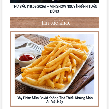
THỨ SÁU [18.09.2026] – MINISHOW NGUYỄN ĐÌNH TUẤN
DŨNG
Tin tức khác
Cày Phim Mùa Covid Không Thể Thiếu Những Món
Ăn Vặt Này