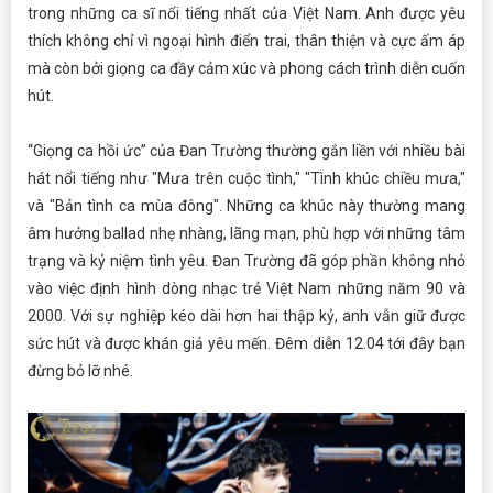
trong những ca sĩ nổi tiếng nhất của Việt Nam. Anh được yêu
thích không chỉ vì ngoại hình điển trai, thân thiện và cực ấm áp
mà còn bởi giọng ca đầy cảm xúc và phong cách trình diễn cuốn
hút.
“Giọng ca hồi ức” của Đan Trường thường gắn liền với nhiều bài
hát nổi tiếng như "Mưa trên cuộc tình," "Tình khúc chiều mưa,"
và "Bản tình ca mùa đông". Những ca khúc này thường mang
âm hưởng ballad nhẹ nhàng, lãng mạn, phù hợp với những tâm
trạng và kỷ niệm tình yêu. Đan Trường đã góp phần không nhỏ
vào việc định hình dòng nhạc trẻ Việt Nam những năm 90 và
2000. Với sự nghiệp kéo dài hơn hai thập kỷ, anh vẫn giữ được
sức hút và được khán giả yêu mến. Đêm diễn 12.04 tới đây bạn
đừng bỏ lỡ nhé.