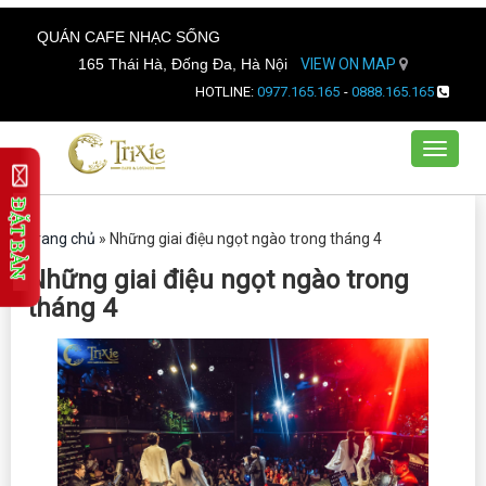
QUÁN CAFE NHẠC SỐNG
165 Thái Hà, Đống Đa, Hà Nội
VIEW ON MAP
HOTLINE:
0977.165.165
-
0888.165.165
Toggle
navigat
Trang chủ
»
Những giai điệu ngọt ngào trong tháng 4
Những giai điệu ngọt ngào trong
tháng 4