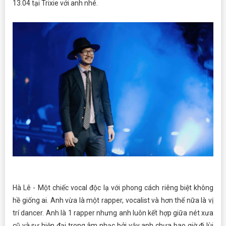
13.04 tại Trixie với anh nhé.
Hà Lê - Một chiếc vocal độc lạ với phong cách riêng biệt không
hề giống ai. Anh vừa là một rapper, vocalist và hơn thế nữa là vị
trí dancer. Anh là 1 rapper nhưng anh luôn kết hợp giữa nét xưa
cũ và sự hiện đại trong âm nhạc bởi vậy anh chưa bao giờ đi lùi