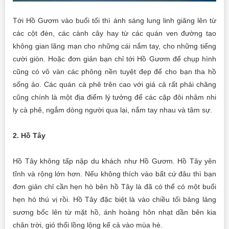
Tới Hồ Gươm vào buổi tối thì ánh sáng lung linh giăng lên từ
các cột đèn, các cành cây hay từ các quán ven đường tạo
không gian lãng mạn cho những cái nắm tay, cho những tiếng
cười giòn. Hoặc đơn giản bạn chỉ tới Hồ Gươm để chụp hình
cũng có vô vàn các phông nền tuyệt đẹp để cho bạn tha hồ
sống ảo. Các quán cà phê trên cao với giá cả rất phải chăng
cũng chính là một địa điểm lý tưởng để các cặp đôi nhâm nhi
ly cà phê, ngắm dòng người qua lại, nắm tay nhau và tâm sự.
2. Hồ Tây
Hồ Tây không tấp nập du khách như Hồ Gươm. Hồ Tây yên
tĩnh và rộng lớn hơn. Nếu không thích vào bất cứ đâu thì bạn
đơn giản chỉ cần hẹn hò bên hồ Tây là đã có thể có một buổi
hẹn hò thú vị rồi. Hồ Tây đặc biệt là vào chiều tối bảng lảng
sương bốc lên từ mặt hồ, ánh hoàng hôn nhạt dần bên kia
chân trời, gió thổi lồng lộng kể cả vào mùa hè.