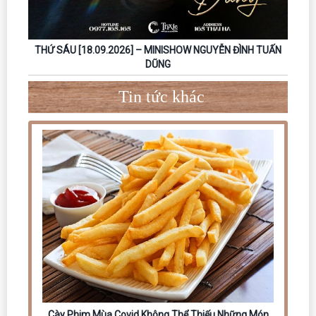
THỨ SÁU [18.09.2026] – MINISHOW NGUYỄN ĐÌNH TUẤN
DŨNG
Tin tức khác
Cày Phim Mùa Covid Không Thể Thiếu Những Món