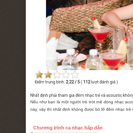
 MINISHOW PHƯƠNG LINH
THỨ BẢY [22.08.2026] MINISHOW TĂ
Điểm trung bình:
2.22 / 5
(
112
lượt đánh giá )
Nhất định phải tham gia đêm nhạc trẻ và acoustic không
Nếu như bạn là một người trẻ trót mê dòng nhạc acou
này, vậy thì nhất định không được bỏ lỡ đêm nhạc trẻ v
Chương trình ca nhạc hấp dẫn