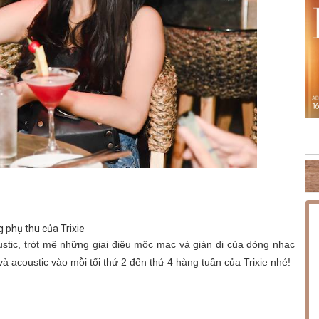
NG PHÚC
THỨ SÁU [14.08.2026] MINISHOW HOÀNG HẢI
TH
 phụ thu của Trixie
stic, trót mê những giai điệu mộc mạc và giản dị của dòng nhạc
à acoustic vào mỗi tối thứ 2 đến thứ 4 hàng tuần của Trixie nhé!