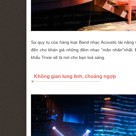
Sự quy tụ của hàng loạt Band nhạc Acoustic tài năng
đến cho khán giả những đêm nhạc "mãn nhãn"nhất. Đ
khấu Trixie sẽ là nơi cho bạn toả sáng.
Không gian lung linh, choáng ngợp