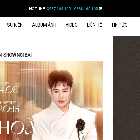
HOTLINE:
0977.165.165
-
0888.165.165
SỰ KIỆN
ALBUM ẢNH
VIDEO
LIÊN HỆ
TIN TỨC
NI SHOW NỔI BẬT