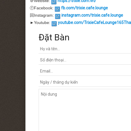
＠Website:
https://trixie.com.vn/
ⓕFacebook:
fb.com/trixie.cafe.lounge
回Instagram:
instagram.com/trixie.cafe.lounge
►Youtube:
youtube.com/TrixieCafeLounge165Tha
Đặt Bàn