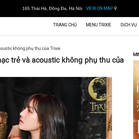
165 Thái Hà, Đống Đa, Hà Nội
VIEW ON MAP
TRANG CHỦ
MENU TRIXIE
DỊCH VỤ
oustic không phụ thu của Trixie
MI
ạc trẻ và acoustic không phụ thu của