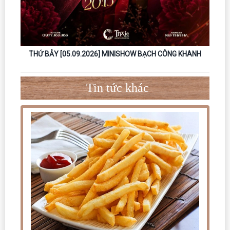
HANH
THỨ BẢY [12.09.2026] MINISHOW MINH TỐC & LAM
THỨ B
Tin tức khác