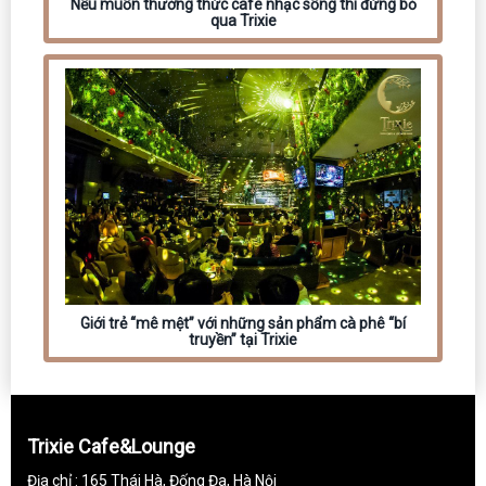
Nếu muốn thưởng thức cafe nhạc sống thì đừng bỏ
qua Trixie
Giới trẻ “mê mệt” với những sản phẩm cà phê “bí
truyền” tại Trixie
Trixie Cafe&Lounge
Địa chỉ : 165 Thái Hà, Đống Đa, Hà Nội