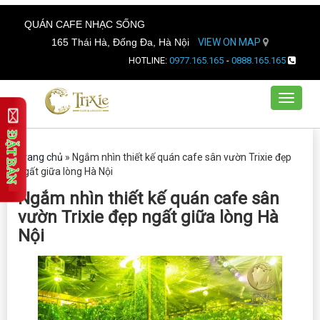
QUÁN CAFE NHẠC SỐNG
165 Thái Hà, Đống Đa, Hà Nội
VIEW ON MAP
HOTLINE:
0977.165.165
-
0888.165.165
Toggle
navigat
Trang chủ
»
Ngắm nhìn thiết kế quán cafe sân vườn Trixie đẹp
ngất giữa lòng Hà Nội
Ngắm nhìn thiết kế quán cafe sân
vườn Trixie đẹp ngất giữa lòng Hà
Nội