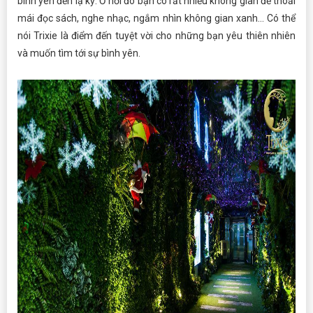
bình yên đến lạ kỳ. Ở nơi đó bạn có rất nhiều không gian để thoải
mái đọc sách, nghe nhạc, ngắm nhìn không gian xanh... Có thể
nói Trixie là điểm đến tuyệt vời cho những bạn yêu thiên nhiên
và muốn tìm tới sự bình yên.