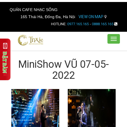
QUÁN CAFE NHẠC SỐNG
165 Thái Hà, Đống Đa, Hà Nội
VIEW ON MAP
HOTLINE:
0977.165.165
-
0888.165.165
Toggle
navigat
MiniShow VŨ 07-05-
2022