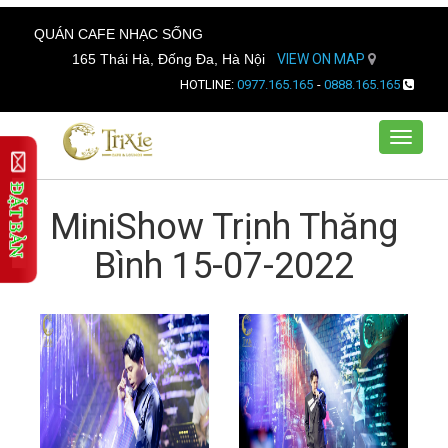
QUÁN CAFE NHẠC SỐNG
165 Thái Hà, Đống Đa, Hà Nội
VIEW ON MAP
HOTLINE:
0977.165.165
-
0888.165.165
Toggle
navigat
MiniShow Trịnh Thăng
Bình 15-07-2022