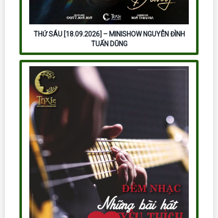
THỨ SÁU [18.09.2026] – MINISHOW NGUYỄN ĐÌNH
TUẤN DŨNG