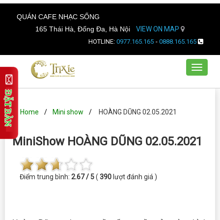
QUÁN CAFE NHẠC SỐNG
165 Thái Hà, Đống Đa, Hà Nội
VIEW ON MAP
HOTLINE:
0977.165.165
-
0888.165.165
Toggle
navigat
Home
Mini show
HOÀNG DŨNG 02.05.2021
MiniShow HOÀNG DŨNG 02.05.2021
Điểm trung bình:
2.67 / 5
(
390
lượt đánh giá )