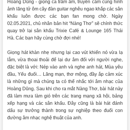
Hoàng Dũng - giọng ca trầm ấm, truyền cảm cùng hình
ảnh lãng tử ôm cây đàn guitar nghêu ngao khắp các sân
khấu luôn được các bạn fan mong chờ. Ngày
02.05.2021, chủ nhân bản hit “Nàng Thơ” sẽ chính thức
quay trở lại sân khấu Trixie Café & Lounge 165 Thái
Hà. Các bạn hãy cùng chờ đợi nhé!
Giọng hát khàn nhẹ nhưng lại cao vút khiến nó vừa lạ
lẫm, vừa thoai thoải để lại dư âm đối với người nghe,
đặc biệt là với: Nép vào anh và nghe anh hát, Mùa yêu
đầu, Yếu đuối… Lãng mạn, thơ mộng, đầy ắp cảm xúc
là những gì mà chúng ta có thể nhắc tới âm nhạc của
Hoàng Dũng. Sau khi cho ra mắt Nàng Thơ, bài hát này
đã làm mưa làm gió trên các trang mạng xã hội, bảng
xếp hạng và các sân khấu. Đây cũng là bài hát đánh
dấu sự trưởng thành trong sự nghiệp theo đuổi con
đường âm nhạc nghệ thuật của anh.