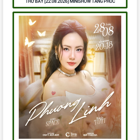
THỨ BẢY [22.08.2026] MINISHOW TĂNG PHÚC