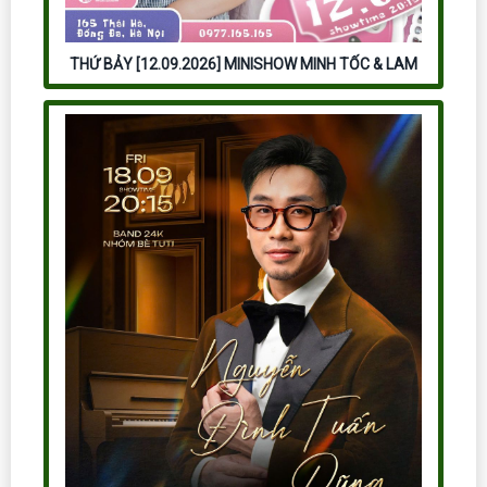
THỨ BẢY [12.09.2026] MINISHOW MINH TỐC & LAM