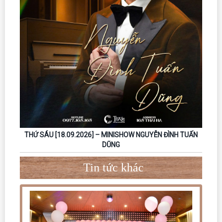
THỨ SÁU [18.09.2026] – MINISHOW NGUYỄN ĐÌNH TUẤN
DŨNG
Tin tức khác