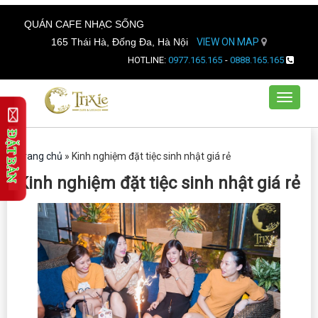
QUÁN CAFE NHẠC SỐNG
165 Thái Hà, Đống Đa, Hà Nội
VIEW ON MAP
HOTLINE:
0977.165.165
-
0888.165.165
Toggle
navigat
Trang chủ
»
Kinh nghiệm đặt tiệc sinh nhật giá rẻ
Kinh nghiệm đặt tiệc sinh nhật giá rẻ