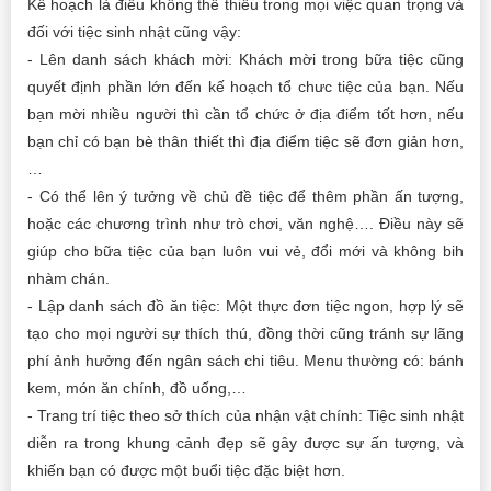
Kế hoạch là điều không thể thiếu trong mọi việc quan trọng và
đối với tiệc sinh nhật cũng vậy:
- Lên danh sách khách mời: Khách mời trong bữa tiệc cũng
quyết định phần lớn đến kế hoạch tổ chưc tiệc của bạn. Nếu
bạn mời nhiều người thì cần tổ chức ở địa điểm tốt hơn, nếu
bạn chỉ có bạn bè thân thiết thì địa điểm tiệc sẽ đơn giản hơn,
…
- Có thể lên ý tưởng về chủ đề tiệc để thêm phần ấn tượng,
hoặc các chương trình như trò chơi, văn nghệ…. Điều này sẽ
giúp cho bữa tiệc của bạn luôn vui vẻ, đổi mới và không bih
nhàm chán.
- Lập danh sách đồ ăn tiệc: Một thực đơn tiệc ngon, hợp lý sẽ
tạo cho mọi người sự thích thú, đồng thời cũng tránh sự lãng
phí ảnh hưởng đến ngân sách chi tiêu. Menu thường có: bánh
kem, món ăn chính, đồ uống,…
- Trang trí tiệc theo sở thích của nhận vật chính: Tiệc sinh nhật
diễn ra trong khung cảnh đẹp sẽ gây được sự ấn tượng, và
khiến bạn có được một buổi tiệc đặc biệt hơn.